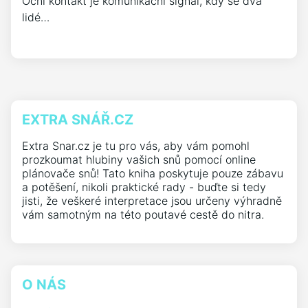
Oční kontakt je komunikační signál, kdy se dva
lidé…
EXTRA SNÁŘ.CZ
Extra Snar.cz je tu pro vás, aby vám pomohl
prozkoumat hlubiny vašich snů pomocí online
plánovače snů! Tato kniha poskytuje pouze zábavu
a potěšení, nikoli praktické rady - buďte si tedy
jisti, že veškeré interpretace jsou určeny výhradně
vám samotným na této poutavé cestě do nitra.
O NÁS