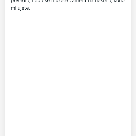
povedlo, nebo se můžete zaměřit na někoho, koho
milujete.