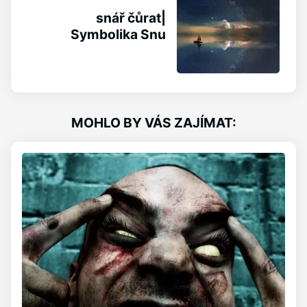
snář čůrat|
Symbolika Snu
MOHLO BY VÁS ZAJÍMAT: