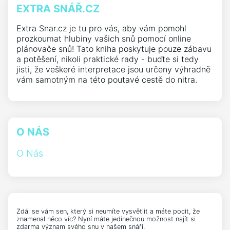
EXTRA SNÁŘ.CZ
Extra Snar.cz je tu pro vás, aby vám pomohl
prozkoumat hlubiny vašich snů pomocí online
plánovače snů! Tato kniha poskytuje pouze zábavu
a potěšení, nikoli praktické rady - buďte si tedy
jisti, že veškeré interpretace jsou určeny výhradně
vám samotným na této poutavé cestě do nitra.
O NÁS
O Nás
Zdál se vám sen, který si neumíte vysvětlit a máte pocit, že
znamenal něco víc? Nyní máte jedinečnou možnost najít si
zdarma význam svého snu v našem snáři.