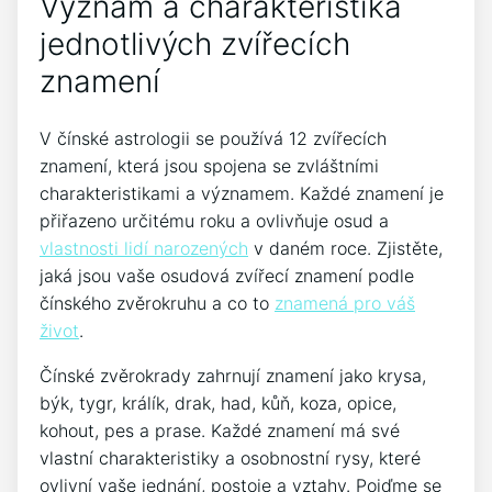
Význam a charakteristika
jednotlivých zvířecích
znamení
V čínské astrologii se používá 12 zvířecích
znamení, která jsou spojena se zvláštními
charakteristikami a významem. Každé znamení je
přiřazeno určitému roku a ovlivňuje osud a
vlastnosti lidí narozených
v daném roce. Zjistěte,
jaká jsou vaše osudová zvířecí znamení podle
čínského zvěrokruhu a co to
znamená pro váš
život
.
Čínské zvěrokrady zahrnují znamení jako krysa,
býk, tygr, králík, drak, had, kůň, koza, opice,
kohout, pes a prase. Každé znamení má své
vlastní charakteristiky a osobnostní rysy, které
ovlivní vaše jednání, postoje a vztahy. Pojďme se