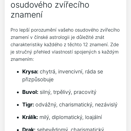
osudového zvířecího
znamení
Pro lepší porozumění vašeho osudového zvířecího
znamení v čínské astrologii je důležité znát
charakteristiky každého z těchto 12 znamení. Zde
je stručný přehled vlastností spojených s každým
znamením:
Krysa:
chytrá, invencivní, ráda se
přizpůsobuje
Buvol:
silný, trpělivý, pracovitý
Tigr:
odvážný, charismatický, nezávislý
Králík:
milý, diplomatický, loajální
Drak:
sebevědomý, charismatický,