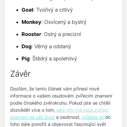
Goat
: Tvořivý a citlivý
Monkey
: Osvícený a bystrý
Rooster
: Ostrý a precizní
Dog
: Věrný a oddaný
Pig
: Štědrý a spolehlivý
Závěr
Doufám, že tento článek vám přinesl nové
informace o vašem osudovém zvířecím znamení
podle čínského zvěrokruhu. Pokud jste se chtěli
dozvědět více o tom,
jaký vliv má vaše zvířecí
znamení na váš život
a osobnost,
můžete se
do
toho dále ponořit a objevovat fascinující svět