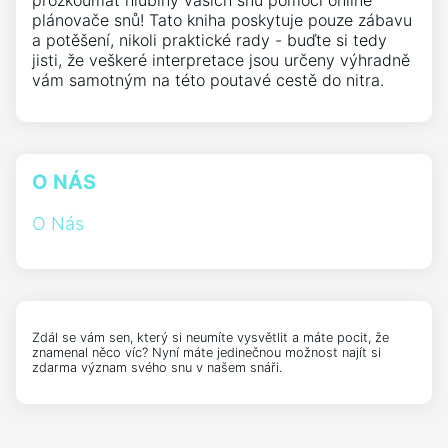
prozkoumat hlubiny vašich snů pomocí online
plánovače snů! Tato kniha poskytuje pouze zábavu
a potěšení, nikoli praktické rady - buďte si tedy
jisti, že veškeré interpretace jsou určeny výhradně
vám samotným na této poutavé cestě do nitra.
O NÁS
O Nás
Zdál se vám sen, který si neumíte vysvětlit a máte pocit, že
znamenal něco víc? Nyní máte jedinečnou možnost najít si
zdarma význam svého snu v našem snáři.