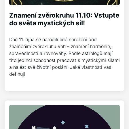
Znamení zvěrokruhu 11.10: Vstupte
do světa mystických sil!
Dne 11. října se narodili lidé narození pod
znamením zvěrokruhu Vah – znamení harmonie,
spravedlnosti a rovnováhy. Podle astrologů mají
tito jedinci schopnost pracovat s mystickými silami
a nalézt své životní poslání. Jaké vlastnosti vás
definují