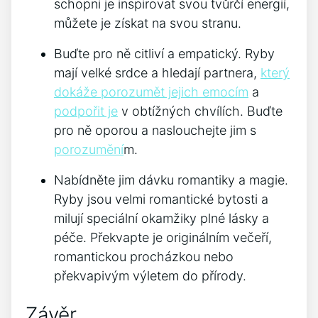
schopni je inspirovat svou tvůrčí energií,
můžete je získat na svou stranu.
Buďte pro ně citliví a empatický. Ryby
mají velké srdce a hledají partnera,
který
dokáže porozumět jejich emocím
a
podpořit je
v obtížných chvílích. Buďte
pro ně oporou a naslouchejte jim s
porozumění
m.
Nabídněte jim dávku romantiky a magie.
Ryby jsou velmi romantické bytosti a
milují speciální okamžiky plné lásky a
péče. Překvapte je originálním večeří,
romantickou procházkou nebo
překvapivým výletem do přírody.
Závěr