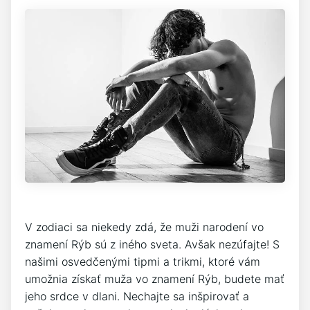
V zodiaci sa niekedy zdá, že muži narodení vo
znamení Rýb sú z iného sveta. Avšak nezúfajte! S
našimi osvedčenými tipmi a trikmi, ktoré vám
umožnia získať muža vo znamení Rýb, budete mať
jeho srdce v dlani. Nechajte sa inšpirovať a