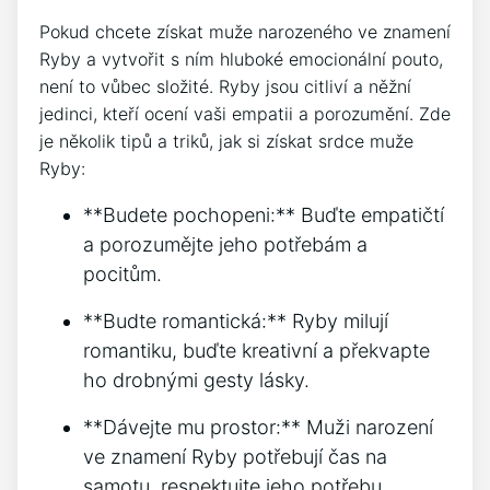
Pokud chcete získat muže narozeného ve znamení
Ryby a vytvořit s ním hluboké emocionální pouto,
není to vůbec složité. Ryby jsou citliví a něžní
jedinci, kteří ocení vaši empatii a porozumění. Zde
je několik tipů a triků, jak si získat srdce muže
Ryby:
**Budete pochopeni:** Buďte empatičtí
a porozumějte jeho potřebám a
pocitům.
**Budte romantická:** Ryby milují
romantiku, buďte kreativní a překvapte
ho drobnými gesty lásky.
**Dávejte mu prostor:** Muži narození
ve znamení Ryby potřebují čas na
samotu, respektujte jeho potřebu