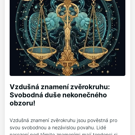
Vzdušná znamení zvěrokruhu:
Svobodná duše nekonečného
obzoru!
Vzdušná znamení zvěrokruhu jsou pověstná pro
svou svobodnou a nezávislou povahu. Lidé
narození pod těmito znameními mají tendenci si