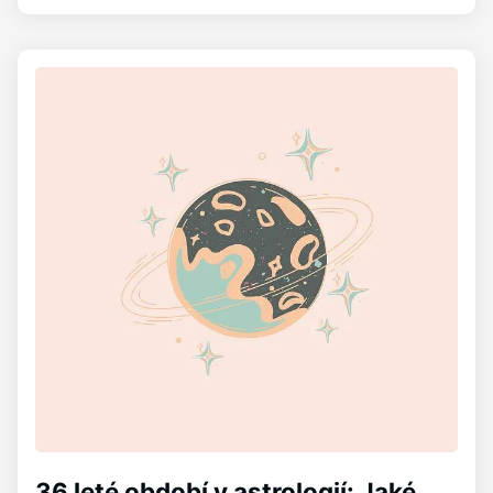
36 leté období v astrologií: Jaké