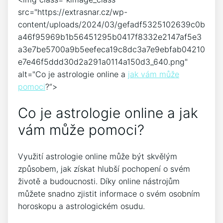
src="https://extrasnar.cz/wp-
content/uploads/2024/03/gefadf5325102639c0b
a46f95969b1b56451295b0417f8332e2147af5e3
a3e7be5700a9b5eefeca19c8dc3a7e9ebfab04210
e7e46f5ddd30d2a291a0114a150d3_640.png"
alt="Co je astrologie online a
jak vám může
pomoci
?“>
Co je astrologie online a jak
vám může pomoci?
Využití astrologie online může být skvělým
způsobem, jak získat hlubší pochopení o svém
životě a budoucnosti. Díky online nástrojům
můžete snadno zjistit informace o svém osobním
horoskopu a astrologickém osudu.