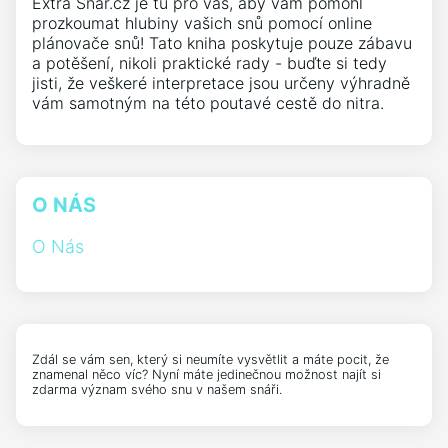
Extra Snar.cz je tu pro vás, aby vám pomohl
prozkoumat hlubiny vašich snů pomocí online
plánovače snů! Tato kniha poskytuje pouze zábavu
a potěšení, nikoli praktické rady - buďte si tedy
jisti, že veškeré interpretace jsou určeny výhradně
vám samotným na této poutavé cestě do nitra.
O NÁS
O Nás
Zdál se vám sen, který si neumíte vysvětlit a máte pocit, že
znamenal něco víc? Nyní máte jedinečnou možnost najít si
zdarma význam svého snu v našem snáři.