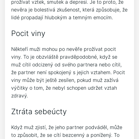
prožívat vztek, smutek a depresi. Je to proto, že
nevěra je bolestivá zkušenost, která způsobuje, že
lidé propadají hlubokým a temným emocím.
Pocit viny
Někteří muži mohou po nevěře prožívat pocit
viny. To je obzvláště pravděpodobné, když se
muž cítil odcizený od svého partnera nebo cítil,
že partner není spokojený s jejich vztahem. Pocit
viny může být ještě zesílen, pokud muž zažívá
výčitky o tom, že nebyl schopen udržet vztah
zdravý.
Ztráta sebeúcty
Když muž zjistí, že jeho partner podváděl, může
to způsobit, že se cítí bezcenný a ponížený. To