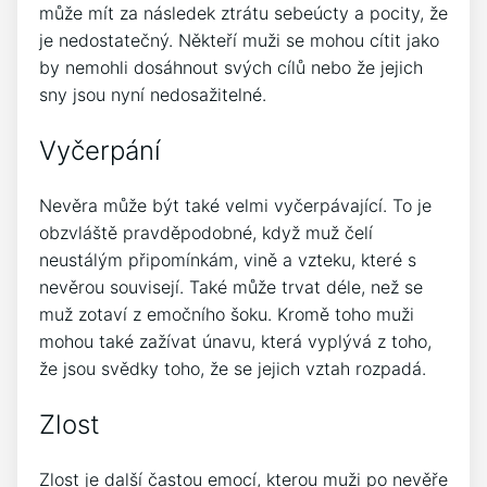
může mít za následek ztrátu sebeúcty a pocity, že
je nedostatečný. Někteří muži se mohou cítit jako
by nemohli dosáhnout svých cílů nebo že jejich
sny jsou nyní nedosažitelné.
Vyčerpání
Nevěra může být také velmi vyčerpávající. To je
obzvláště pravděpodobné, když muž čelí
neustálým připomínkám, vině a vzteku, které s
nevěrou souvisejí. Také může trvat déle, než se
muž zotaví z emočního šoku. Kromě toho muži
mohou také zažívat únavu, která vyplývá z toho,
že jsou svědky toho, že se jejich vztah rozpadá.
Zlost
Zlost je další častou emocí, kterou muži po nevěře