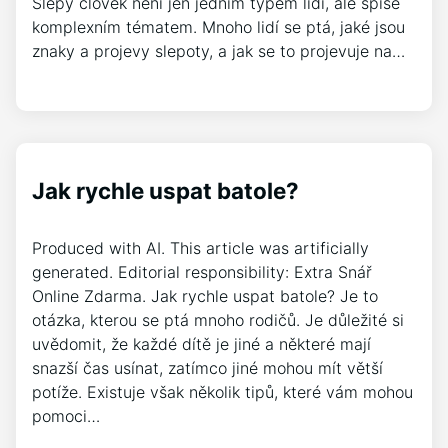
Slepý člověk není jen jedním typem lidí, ale spíše
komplexním tématem. Mnoho lidí se ptá, jaké jsou
znaky a projevy slepoty, a jak se to projevuje na…
Jak rychle uspat batole?
Produced with AI. This article was artificially
generated. Editorial responsibility: Extra Snář
Online Zdarma. Jak rychle uspat batole? Je to
otázka, kterou se ptá mnoho rodičů. Je důležité si
uvědomit, že každé dítě je jiné a některé mají
snazší čas usínat, zatímco jiné mohou mít větší
potíže. Existuje však několik tipů, které vám mohou
pomoci…