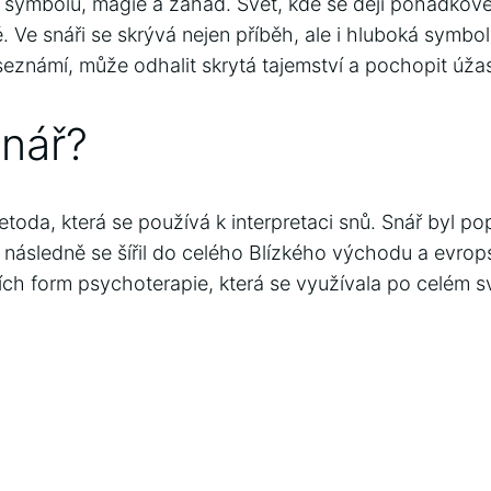
ý symbolů, magie a záhad. Svět, kde se dějí pohádkové
. Ve snáři se skrývá nejen příběh, ale i hluboká symbo
eznámí, může odhalit skrytá tajemství a pochopit úžasn
snář?
toda, která se používá k interpretaci snů. Snář byl po
následně se šířil do celého Blízkého východu a evrop
ších form psychoterapie, která se využívala po celém s