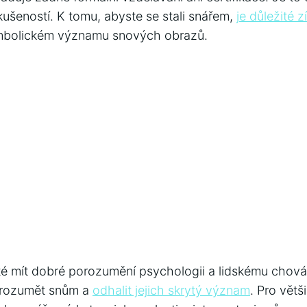
kušeností. K tomu, abyste se stali snářem,
je důležité z
symbolickém významu snových obrazů.
té mít dobré porozumění psychologii a lidskému chov
rozumět snům a
odhalit jejich skrytý význam
. Pro větši