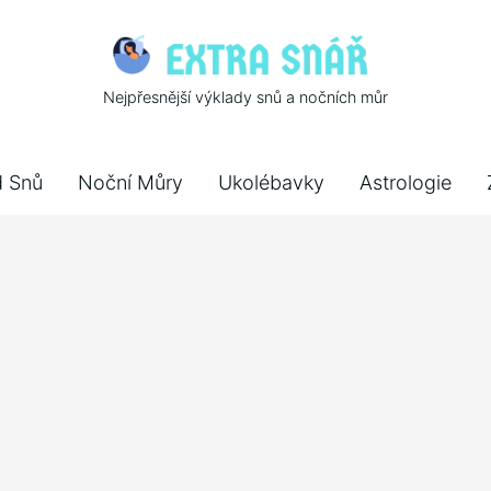
Nejpřesnější výklady snů a nočních můr
d Snů
Noční Můry
Ukolébavky
Astrologie