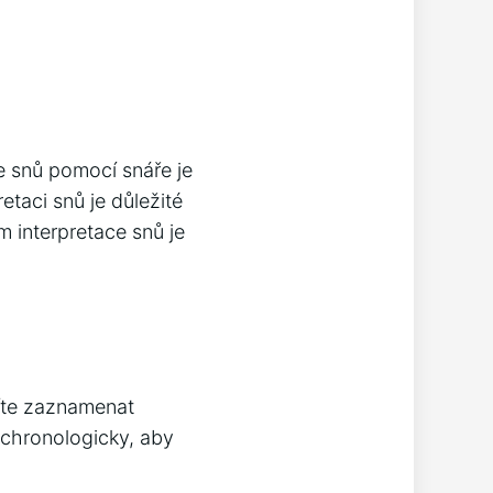
ce snů pomocí snáře je
taci snů je důležité
m interpretace snů je
íte zaznamenat
 chronologicky, aby