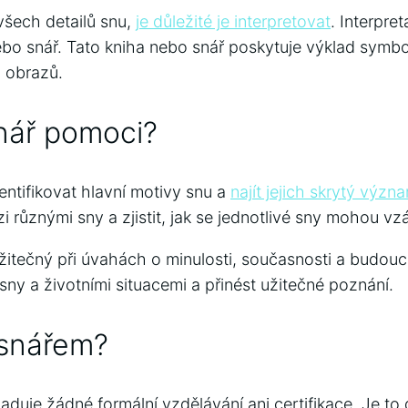
všech detailů snu,
je důležité je interpretovat
. Interpre
ebo snář. Tato kniha nebo snář poskytuje výklad sym
 obrazů.
nář pomoci?
ntifikovat hlavní motivy snu a
najít jejich skrytý význ
zi různými sny a zjistit, jak se jednotlivé sny mohou v
žitečný při úvahách o minulosti, současnosti a budou
 sny a životními situacemi a přinést užitečné poznání.
 snářem?
duje žádné formální vzdělávání ani certifikace. Je to