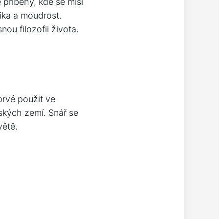
 příběhy, kde se mísí
lika a moudrost.
ou filozofii života.
prvé použit ve
ských zemí. Snář se
větě.