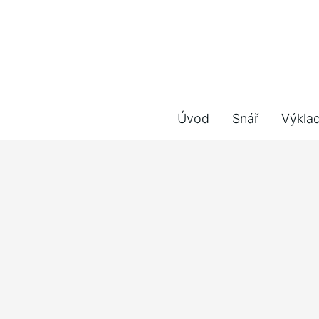
Úvod
Snář
Výkla