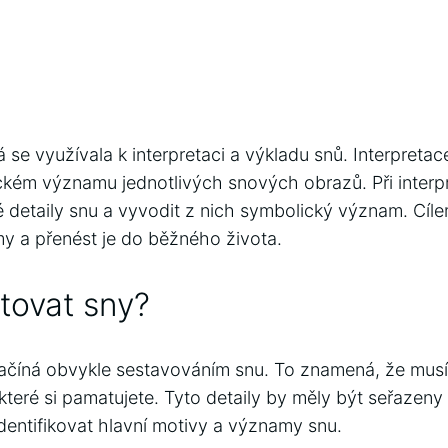
rá se využívala k interpretaci a výkladu snů. Interpreta
kém významu jednotlivých snových obrazů. Při interpre
é detaily snu a vyvodit z nich symbolický význam. Cíle
my a přenést je do běžného života.
etovat sny?
začíná obvykle sestavováním snu. To znamená, že mus
které si pamatujete. Tyto detaily by měly být seřazeny
entifikovat hlavní motivy a významy snu.