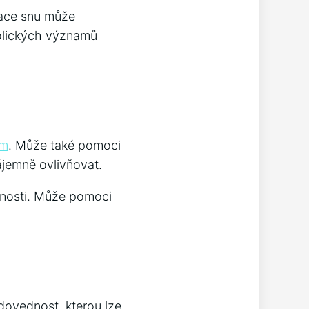
tace snu může
bolických významů
am
. Může také pomoci
zájemně ovlivňovat.
cnosti. Může pomoci
 dovednost, kterou lze