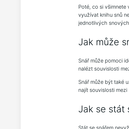
Poté, co si všimnete 
využívat knihu snů n
jednotlivých snových
Jak může s
Snář může pomoci ide
nalézt souvislosti me
Snář může být také u
najít souvislosti mezi
Jak se stát
Stát se snářem nevyža