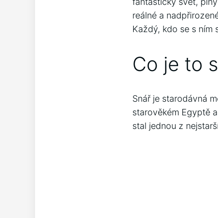
fantastický svět, pln
reálné a nadpřirozené
Každý, kdo se s ním s
Co je to 
Snář je starodávná me
starověkém Egyptě a 
stal jednou z nejstar