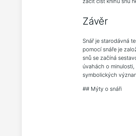
začít číst knihu snů n
Závěr
Snář je starodávná te
pomocí snáře je zal
snů se začíná sestav
úvahách o minulosti,
symbolických význam
## Mýty o snáři