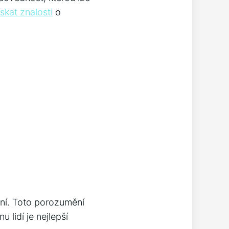
ískat znalosti
o
ání. Toto porozumění
nu lidí je nejlepší