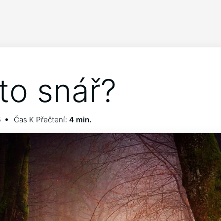
 to snář?
5
Čas K Přečtení:
4 min.