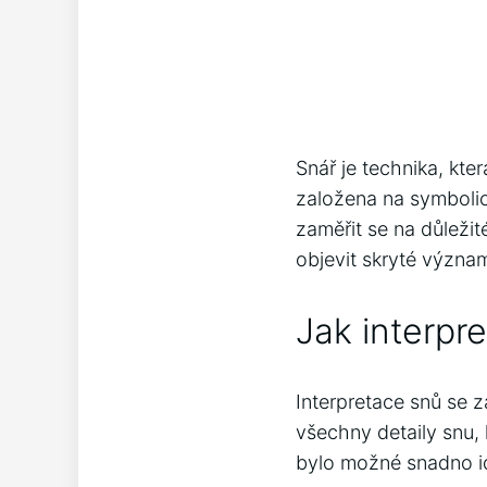
Snář je technika, kte
založena na symbolic
zaměřit se na důležit
objevit skryté význa
Jak interpr
Interpretace snů se 
všechny detaily snu, 
bylo možné snadno id