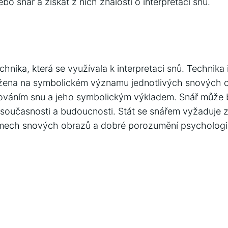
ebo snář a získat z nich znalosti o interpretaci snů.
chnika, která se využívala k interpretaci snů. Technika
ožena na symbolickém významu jednotlivých snových o
ováním snu a jeho symbolickým výkladem. Snář může b
 současnosti a budoucnosti. Stát se snářem vyžaduje z
ech snových obrazů a dobré porozumění psychologii 