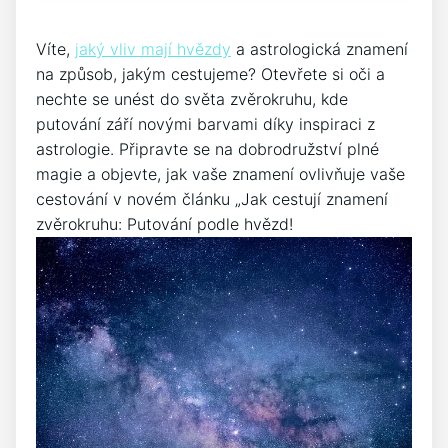
Víte,
jaký vliv mají hvězdy
a astrologická znamení
na způsob, jakým cestujeme? Otevřete si oči a
nechte se unést do světa zvěrokruhu, kde
putování září novými barvami díky inspiraci z
astrologie. Připravte se na dobrodružství plné
magie a objevte, jak vaše znamení ovlivňuje vaše
cestování v novém článku „Jak cestují znamení
zvěrokruhu: Putování podle hvězd!