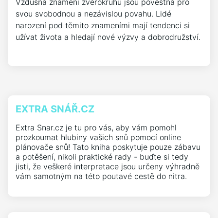
Vzdušná znamení zvěrokruhu jsou pověstná pro
svou svobodnou a nezávislou povahu. Lidé
narození pod těmito znameními mají tendenci si
užívat života a hledají nové výzvy a dobrodružství.
EXTRA SNÁŘ.CZ
Extra Snar.cz je tu pro vás, aby vám pomohl
prozkoumat hlubiny vašich snů pomocí online
plánovače snů! Tato kniha poskytuje pouze zábavu
a potěšení, nikoli praktické rady - buďte si tedy
jisti, že veškeré interpretace jsou určeny výhradně
vám samotným na této poutavé cestě do nitra.