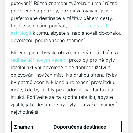
putování? Různá znamení zvěrokruhu mají různé
preference a potřeby, což může ovlivnit jejich
preferované destinace a zážitky během cesty.
Pojďte se s námi podívat,
jak můžete využít
astrologii
k tomu, abyste si naplánovali dokonalou
dovolenou podle vašeho znamení!
Blíženci jsou obvykle otevření novým zážitkům a
rádi se učí novým věcem
, proto by pro ně byly
ideální aktivní dovolené plné dobrodružství a
objevování nových míst. Na druhou stranu Ryby
by patrně ocenily klidné a relaxační prostředí u
moře, kde by mohly propadnout své fantazii a
intuici. Podívejte se na spodní tabulku, abyste
zjistili, jaké destinace by byly pro vaše znamení
nejvhodnější!
Znamení
Doporučená destinace