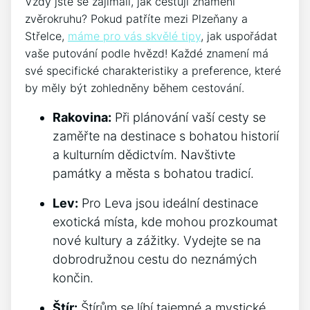
Vždy jste se zajímali, jak cestují znamení
zvěrokruhu? Pokud patříte mezi Plzeňany a
Střelce,
máme pro vás skvělé tipy
, jak uspořádat
vaše putování podle hvězd! Každé znamení má
své specifické charakteristiky a preference, které
by měly být zohledněny během cestování.
Rakovina:
Při plánování vaší cesty se
zaměřte na destinace s bohatou historií
a kulturním dědictvím. Navštivte
památky a města s bohatou tradicí.
Lev:
Pro Leva jsou ideální destinace
exotická místa, kde mohou prozkoumat
nové kultury a zážitky. Vydejte se na
dobrodružnou cestu do neznámých
končin.
Štír:
Štírům se líbí tajemné a mystické