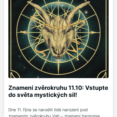
Znamení zvěrokruhu 11.10: Vstupte
do světa mystických sil!
Dne 11. října se narodili lidé narození pod
znamením zvěrokruhu Vah – znamení harmonie,