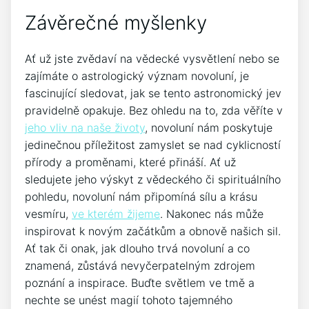
Závěrečné myšlenky
Ať už jste zvědaví na vědecké vysvětlení nebo se
zajímáte o astrologický význam novoluní, je
fascinující sledovat, jak se tento astronomický jev
pravidelně opakuje. Bez ohledu na to, zda věříte v
jeho vliv na naše životy
, novoluní nám poskytuje
jedinečnou příležitost zamyslet se nad cyklicností
přírody a proměnami, které přináší. Ať už
sledujete jeho výskyt z vědeckého či spirituálního
pohledu, novoluní nám připomíná sílu a krásu
vesmíru,
ve kterém žijeme
. Nakonec nás může
inspirovat k novým začátkům a obnově našich sil.
Ať tak či onak, jak dlouho trvá novoluní a co
znamená, zůstává nevyčerpatelným zdrojem
poznání a inspirace. Buďte světlem ve tmě a
nechte se unést magií tohoto tajemného