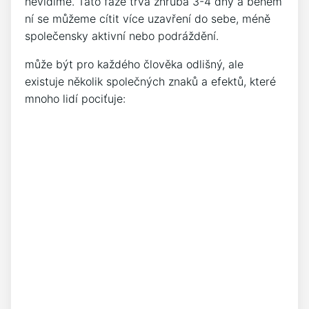
nevidíme. Tato fáze trvá zhruba 3-4 dny a během
ní se můžeme cítit více uzavření do sebe, méně
společensky aktivní nebo podráždění.
může být pro každého člověka odlišný, ale
existuje několik společných znaků a efektů, které
mnoho lidí pociťuje: