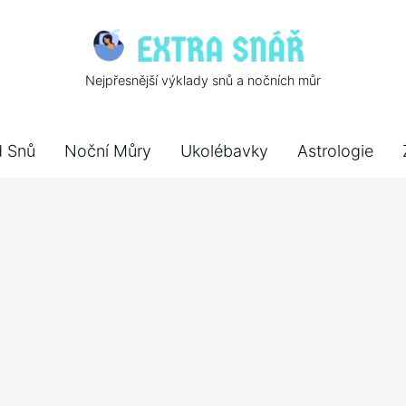
Nejpřesnější výklady snů a nočních můr
d Snů
Noční Můry
Ukolébavky
Astrologie