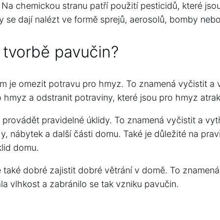
Na chemickou stranu patří použití pesticidů, které js
y se dají nalézt ve formě sprejů, aerosolů, bomby nebo
t tvorbě pavučin?
em je omezit potravu pro hmyz. To znamená vyčistit a v
o hmyz a odstranit potraviny, které jsou pro hmyz atrakt
é provádět pravidelné úklidy. To znamená vyčistit a vytř
hy, nábytek a další části domu. Také je důležité na pra
klid domu.
 také dobré zajistit dobré větrání v domě. To znamená 
a vlhkost a zabránilo se tak vzniku pavučin.