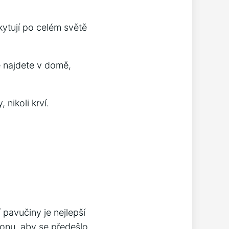
kytují po celém světě
e najdete v domě,
nikoli krví.
 pavučiny je nejlepší
onu, aby se předešlo