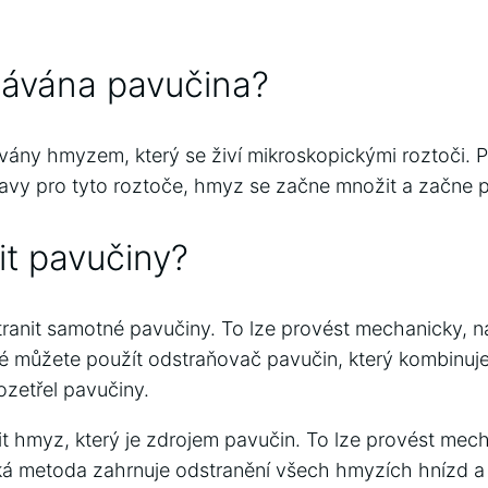
lávána pavučina?
vány hmyzem, který se živí mikroskopickými roztoči. 
travy pro tyto roztoče, hmyz se začne množit a začne 
it pavučiny?
tranit samotné pavučiny. To lze provést mechanicky, na
é můžete použít odstraňovač pavučin, který kombinuj
ozetřel pavučiny.
nit hmyz, který je zdrojem pavučin. To lze provést me
á metoda zahrnuje odstranění všech hmyzích hnízd a 