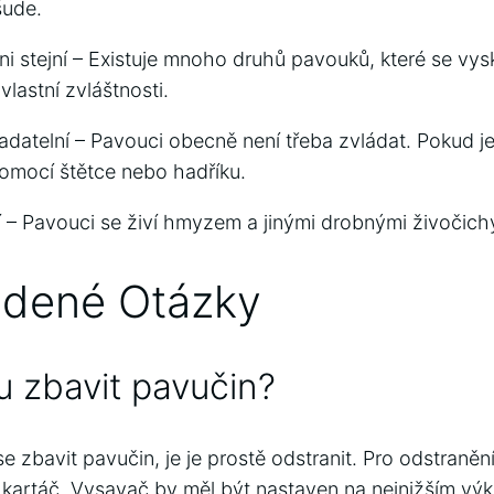
šude.
ni stejní – Existuje mnoho druhů pavouků, které se vys
lastní zvláštnosti.
ladatelní – Pavouci obecně není třeba zvládat. Pokud j
pomocí štětce nebo hadříku.
í – Pavouci se živí hmyzem a jinými drobnými živočichy, 
adené Otázky
 zbavit pavučin?
e zbavit pavučin, je je prostě odstranit. Pro odstranění
kartáč. Vysavač by měl být nastaven na nejnižším výk