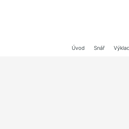
Úvod
Snář
Výkla