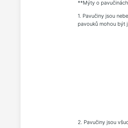
**Mýty o pavučinác
1. Pavučiny jsou ne
pavouků mohou být je
2. Pavučiny jsou všu