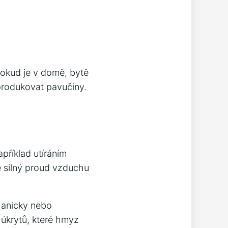
Pokud je v domě, bytě
produkovat pavučiny.
příklad utíráním
e silný proud vzduchu
chanicky nebo
úkrytů, které hmyz