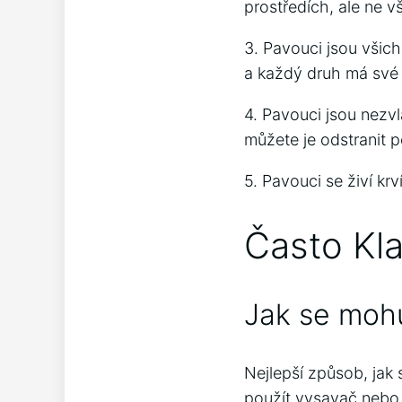
prostředích, ale ne v
3. Pavouci jsou všich
a každý druh má své v
4. Pavouci jsou nezv
můžete je odstranit 
5. Pavouci se živí krv
Často Kl
Jak se mohu
Nejlepší způsob, jak s
použít vysavač nebo 