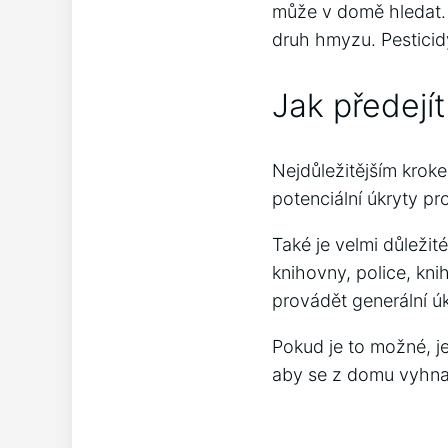
může v domě hledat. 
druh hmyzu. Pesticid
Jak předejí
Nejdůležitějším krok
potenciální úkryty pr
Také je velmi důležit
knihovny, police, kni
provádět generální ú
Pokud je to možné, je
aby se z domu vyhnal