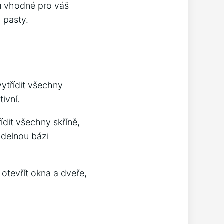
ou vhodné pro váš
 pasty.
ytřídit všechny
ivní.
ídit všechny skříně,
videlnou bázi
otevřít okna a dveře,