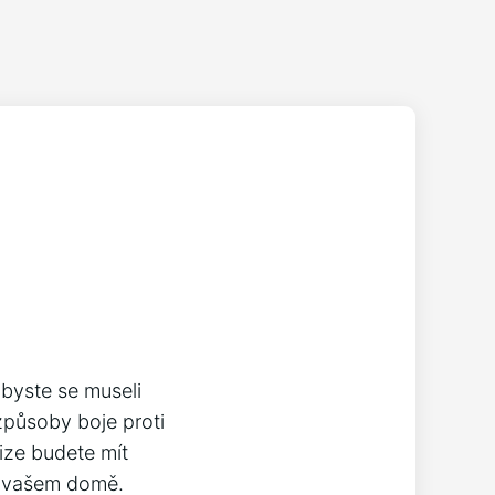
abyste se museli
způsoby boje proti
ize budete mít
ve vašem domě.