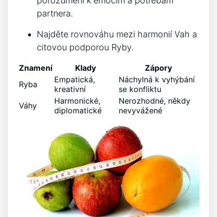
porozumění k emocím a potřebám
partnera.
Najděte rovnováhu mezi harmonií Vah a
citovou podporou Ryby.
Znamení
Klady
Zápory
Empatická,
Náchylná k vyhýbání
Ryba
kreativní
se konfliktu
Harmonické,
Nerozhodné, někdy
Váhy
diplomatické
nevyvážené