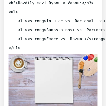
<h3>Rozdíly mezi Rybou a Vahou:</h3>
<ul>
    <li><strong>Intuice vs. Racionalita:<
    <li><strong>Samostatnost vs. Partners
    <li><strong>Emoce vs. Rozum:</strong>
</ul>