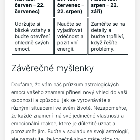
červen – 22.
červenec –
srpen – 22.
červenec)
22. srpen)
září)
Udržujte si
Naučte se
Zaměřte se na
blízké vztahy a
vyjadřovat
detaily a
buďte otevření
vděčnost a
buďte trpěliví,
ohledně svých
pozitivní
když řešíte
emocí.
energii.
problémy.
Závěrečné myšlenky
Doufáme, že vám náš průzkum astrologických
emocí vašeho znamení přinesl nový vhled do vaší
osobnosti a způsobu, jak se vyrovnáváte s
různými situacemi ve svém životě. Nezapomeňte,
že každé znamení má své jedinečné vlastnosti a
emocionální reakce, které je důležité uznat a
porozumět jim. Buďte v souladu se svojí astrologií,
ale pamatujte, že konečné slovo máte vždy vy