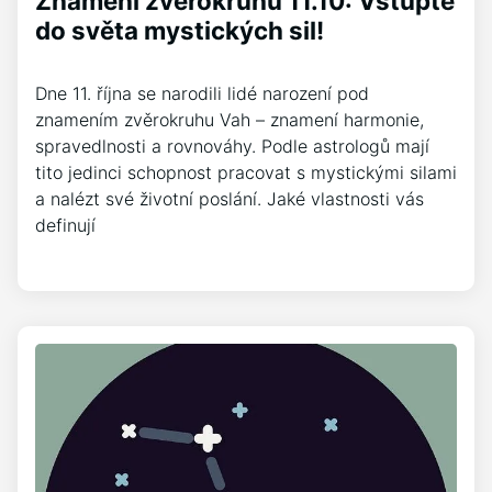
Znamení zvěrokruhu 11.10: Vstupte
do světa mystických sil!
Dne 11. října se narodili lidé narození pod
znamením zvěrokruhu Vah – znamení harmonie,
spravedlnosti a rovnováhy. Podle astrologů mají
tito jedinci schopnost pracovat s mystickými silami
a nalézt své životní poslání. Jaké vlastnosti vás
definují