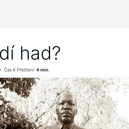
idí had?
Čas K Přečtení:
4 min.