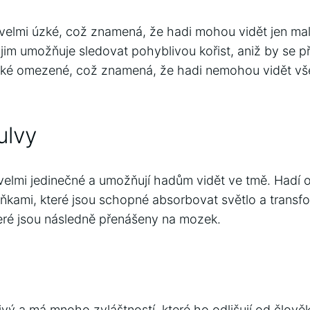
 velmi úzké, což znamená, že hadi mohou vidět jen ma
jim umožňuje sledovat pohyblivou kořist, aniž by se pří
také omezené, což znamená, že hadi nemohou vidět vše
ulvy
 velmi jedinečné a umožňují hadům vidět ve tmě. Hadí o
uňkami, které jsou schopné absorbovat světlo a transf
které jsou následně přenášeny na mozek.
tlivý a má mnoho zvláštností, které ho odlišují od člově