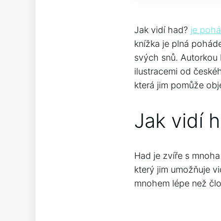
Jak vidí had?
je poh
knížka je plná pohád
svých snů. Autorkou 
ilustracemi od českéh
která jim pomůže obje
Jak vidí 
Had je zvíře s mnoha 
který jim umožňuje vi
mnohem lépe než člov