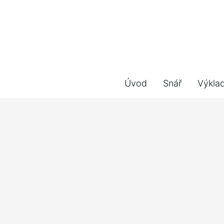
Úvod
Snář
Výkla