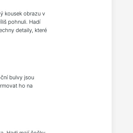
lý kousek obrazu v
liš pohnuli. Hadí
chny detaily, které
ční bulvy jsou
ormovat ho na
ka. Hadi mají čočky,