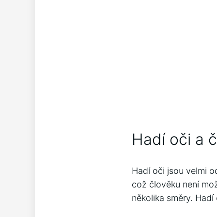
Hadí oči a 
Hadí oči jsou velmi o
což člověku není mož
několika směry. Hadí 