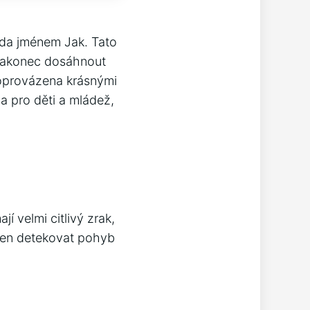
ada jménem Jak. Tato
 nakonec dosáhnout
doprovázena krásnými
ha pro děti a mládež,
í velmi citlivý zrak,
open detekovat pohyb