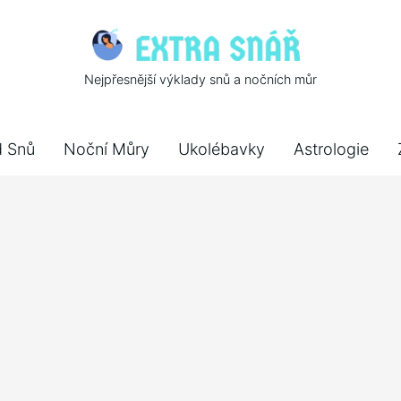
Nejpřesnější výklady snů a nočních můr
d Snů
Noční Můry
Ukolébavky
Astrologie