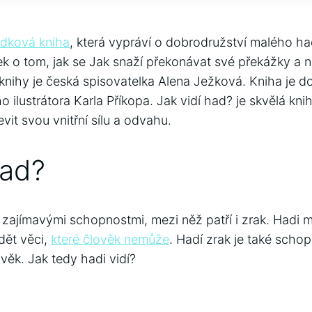
ádková kniha
, která vypráví o dobrodružství malého h
ek o tom, jak se Jak snaží překonávat své překážky a
knihy je česká spisovatelka Alena Ježková. Kniha je 
o ilustrátora Karla Příkopa. Jak vidí had? je skvělá kni
vit svou vnitřní sílu a odvahu.
had?
zajímavými schopnostmi, mezi něž patří i zrak. Hadi maj
dět věci,
které člověk nemůže
. Hadí zrak je také sch
ěk. Jak tedy hadi vidí?