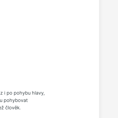
az i po pohybu hlavy,
hou pohybovat
ež člověk.