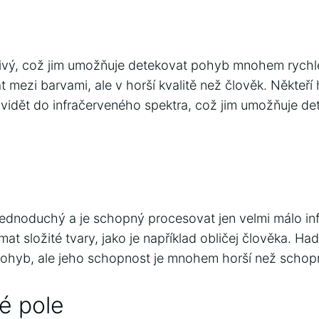
itlivý, což jim umožňuje detekovat pohyb mnohem rychle
 mezi barvami, ale v horší kvalitě než člověk. Někteří 
vidět do infračerveného spektra, což jim umožňuje det
k
jednoduchý a je schopný procesovat jen velmi málo in
t složité tvary, jako je například obličej člověka. Had
ohyb, ale jeho schopnost je mnohem horší než schop
é pole