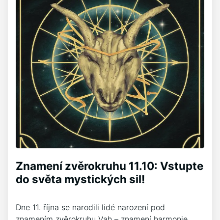
Znamení zvěrokruhu 11.10: Vstupte
do světa mystických sil!
Dne 11. října se narodili lidé narození pod
znamením zvěrokruhu Vah – znamení harmonie,