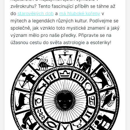
zvěrokruhu? Tento fascinující příběh se táhne až
do
starověkých dob
a
má hluboké kořeny
v
mýtech a legendách různých kultur. Podívejme se
společně, jak vzniklo toto mystické znamení a jaký
význam mělo pro naše předky. Připravte se na
úžasnou cestu do světa astrologie a esoteriky!