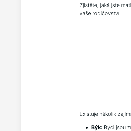
Zjistěte, jaká jste m
vaše rodičovství.
Existuje několik zají
Býk:
Býci jsou z