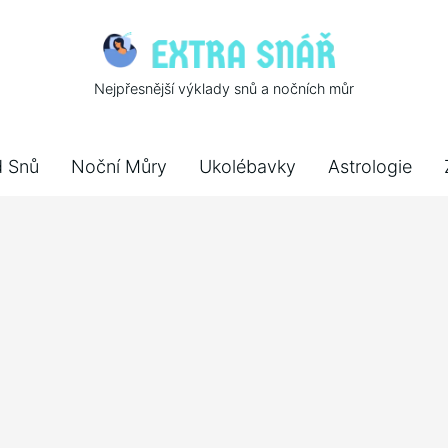
Nejpřesnější výklady snů a nočních můr
d Snů
Noční Můry
Ukolébavky
Astrologie