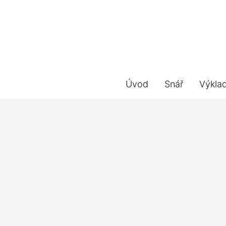
Úvod
Snář
Výkla