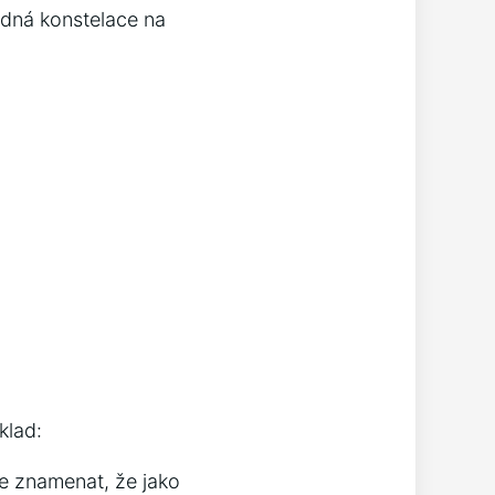
ězdná konstelace na
klad:
že znamenat, že jako