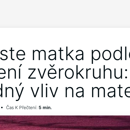
jste matka podl
ní zvěrokruhu:
ný vliv na mate
Čas K Přečtení:
5 min.