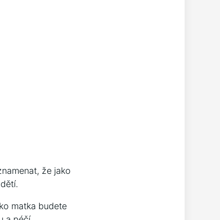
znamenat, že jako
dětí.
ako matka budete
u a péčí.