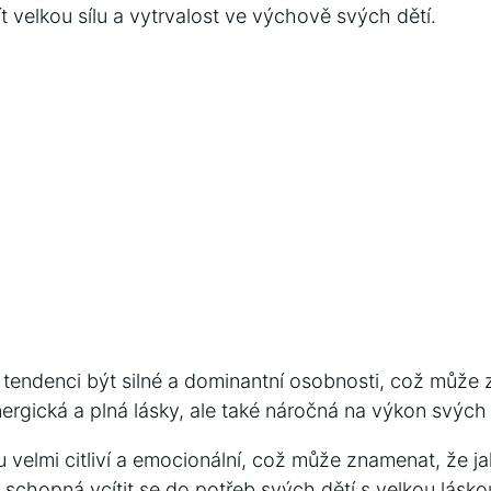
 velkou sílu a vytrvalost ve výchově svých dětí.
 tendenci být silné a dominantní osobnosti, což může 
rgická a plná lásky, ale také náročná na výkon svých 
 velmi citliví a emocionální, což může znamenat, že j
 a schopná vcítit se do potřeb svých dětí s velkou lásko