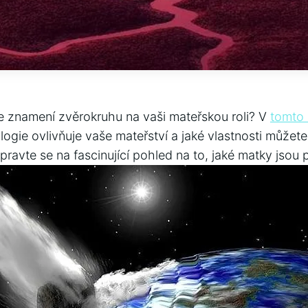
še znamení zvěrokruhu na vaši mateřskou roli? V
tomto
rologie ovlivňuje vaše mateřství a jaké vlastnosti může
ravte se na fascinující pohled na to, jaké matky jsou