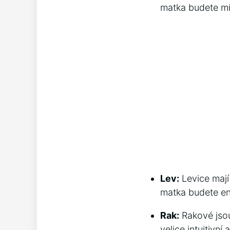
matka budete mít
Lev:
Levice mají
matka budete ene
Rak:
Rakové jsou
velice intuitivní