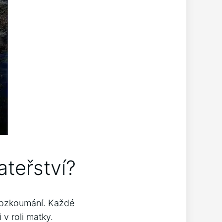
ateřství?
prozkoumání. Každé
i v roli matky.