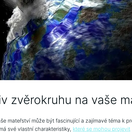
liv zvěrokruhu na vaše m
aše mateřství může být fascinující a zajímavé téma k 
á své vlastní charakteristiky,
které se mohou projevit