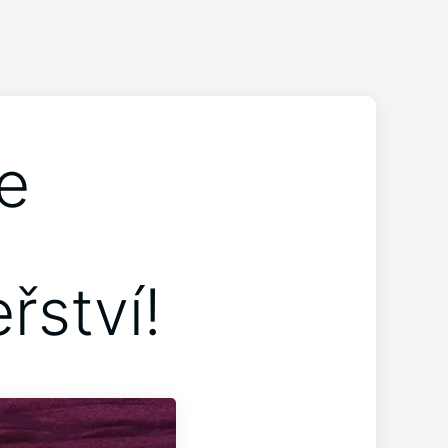
e
řství!