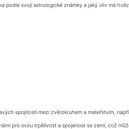
atka podle svojí astrologické známky a jaký vliv má hv
mavých spojitostí mezi zvěrokruhem a mateřstvím, napří
námí pro svou trpělivost a spojenost se zemí, což mů