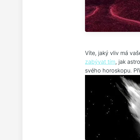
Víte, jaký vliv má va
zabývat tím
, jak ast
svého horoskopu. Přip