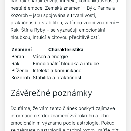
naopak charakterizuje intelekt, komunikativnost a
nestálé emoce. Zemská znamení – Býk, Panna a
Kozoroh – jsou spojována s trvanlivostí,
praktičností a stabilitou, zatímco vodní znamení –
Rak, Štír a Ryby – se vyznačují emocionální
hloubkou, intuicí a citovou přecitlivělostí.
Znamení
Charakteristika
Beran
Vášeň a energie
Rak
Emocionální hloubka a intuice
Blíženci
Intelekt a komunikace
Kozoroh
Stabilita a praktičnost
Závěrečné poznámky
Doufáme, že vám tento článek poskytl zajímavé
informace o srdci znamení zvěrokruhu a jeho
emocionálním významu podle astrologie. Pokud
se zajímáte o astrologii a osobní rozvoj, může být