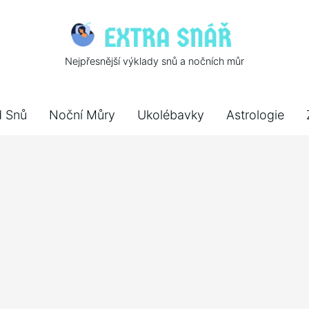
Nejpřesnější výklady snů a nočních můr
d Snů
Noční Můry
Ukolébavky
Astrologie