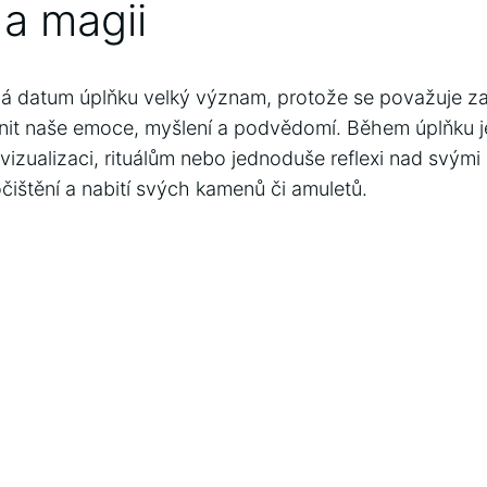
 a magii
 má datum⁣ úplňku ​velký‍ význam, protože se ⁣považuje za
ivnit naše emoce, myšlení a podvědomí.⁣ Během⁣ úplňku
⁣vizualizaci, rituálům ⁤nebo jednoduše ‌reflexi​ nad svými cí
štění a nabití​ svých kamenů či amuletů.