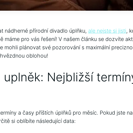
 ⁢nádherné‌ přírodní divadlo úplňku,
ale nejste si jisti
,⁢ 
dě máme pro​ vás řešení! V našem článku ⁢se ⁣dozvíte​ ak
te mohli plánovat‌ své pozorování ⁢s maximální preciznos
d hvězdnou oblohou!
uplněk: Nejbližší termíny
termíny a ​časy ​příštích úplňků pro měsíc.‌ Pokud ⁤jste 
itě ⁢si ⁣oblíbíte ‍následující⁢ data: