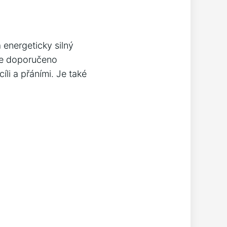
 energeticky ‍silný
 je doporučeno
li‍ a přáními. Je⁤ také⁣