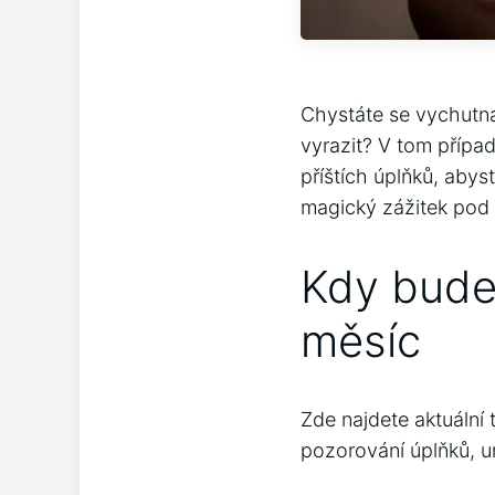
Chystáte se vychutnat
vyrazit? V ⁤tom přípa
příštích úplňků, abys
magický zážitek ​po
Kdy bude 
měsíc
Zde najdete‍ aktuální 
⁤pozorování ⁤úplňků,⁤ urč