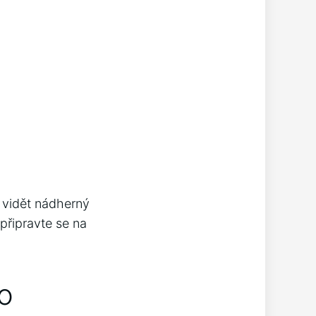
i vidět nádherný
⁢připravte se na
ro