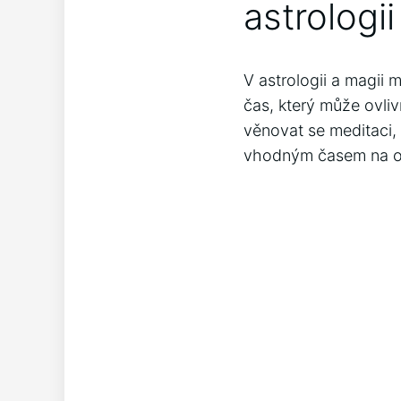
astrologii
V astrologii ‌a‌ magii
čas, ⁤který ​může ovl
věnovat ⁣se ​meditaci, 
vhodným časem na oči