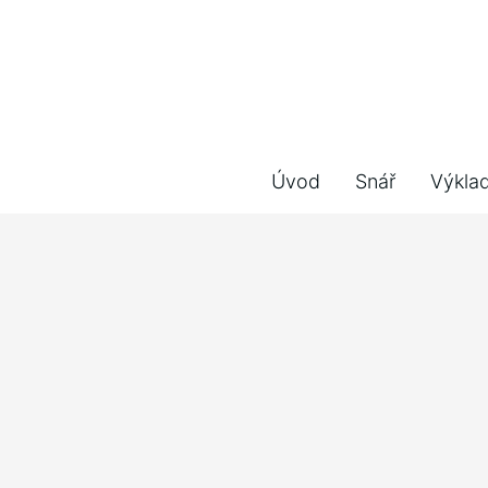
Úvod
Snář
Výkla