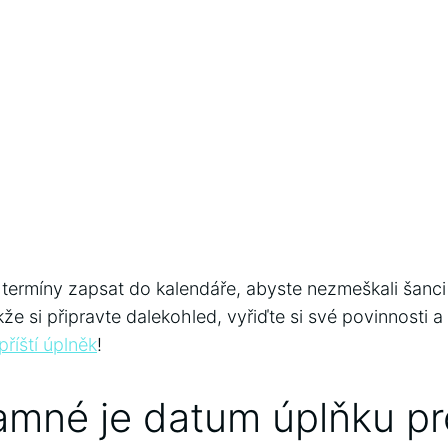
termíny‍ zapsat do kalendáře,​ abyste nezmeškali šanc
kže si připravte ‍dalekohled, vyřiďte si své povinnosti a 
příští úplněk
!
amné‍ je datum úplňku p