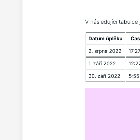
V následující​ tabulce
Datum ​úplňku
Čas
2. ​srpna 2022
17:2
1.⁣ září⁣ 2022
12:2
30.‌ září ⁢2022
5:55