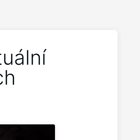
uální
ch