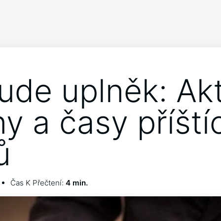
ude uplněk: Akt
y a časy příští
ů
Čas K Přečtení:
4 min.