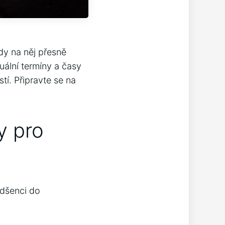
kdy na‍ něj‌ přesně
tuální termíny a časy
tí. Připravte se na
​ pro
nadšenci do