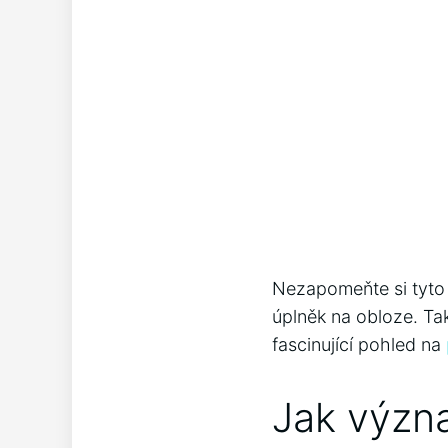
Nezapomeňte si tyto 
úplněk na‍ obloze.‍ Ta
fascinující ⁢pohled ​na
Jak​ význ