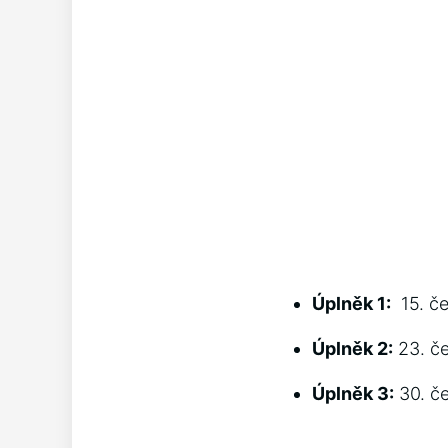
Úplněk 1:
⁢ 15. č
Úplněk 2:
23. ​č
Úplněk 3:
30. če