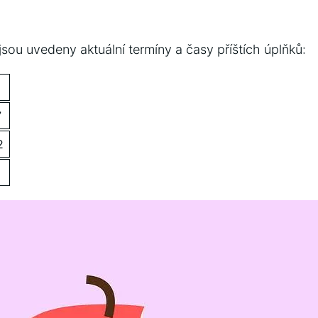
 jsou uvedeny aktuální termíny a časy příštích ​úplňků:
7
2