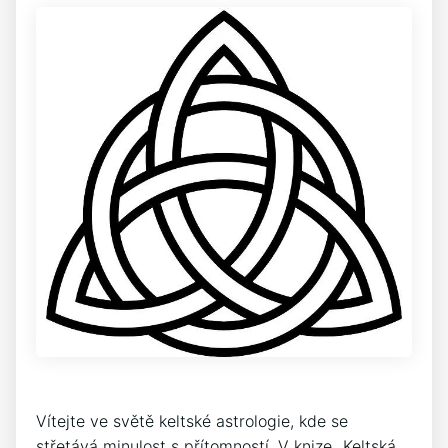
Vítejte ve světě keltské astrologie, kde se
střetává minulost s přítomností. V knize „Keltská