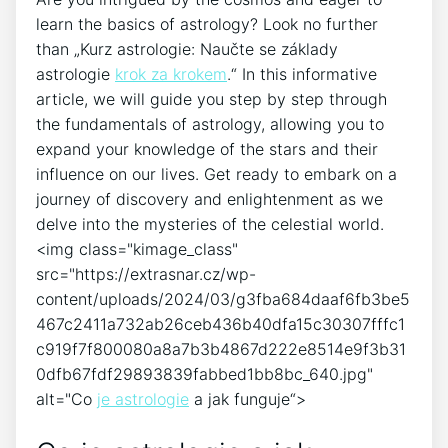
learn the basics of astrology? Look no further
than „Kurz astrologie: Naučte se základy
astrologie
krok za krokem
.“ In this informative
article, we will guide you step by step through
the fundamentals of astrology, allowing you to
expand your knowledge of the stars and their
influence on our lives. Get ready to embark on a
journey of discovery and enlightenment as we
delve into the mysteries of the celestial world.
<img class="kimage_class"
src="https://extrasnar.cz/wp-
content/uploads/2024/03/g3fba684daaf6fb3be5
467c2411a732ab26ceb436b40dfa15c30307fffc1
c919f7f800080a8a7b3b4867d222e8514e9f3b31
0dfb67fdf29893839fabbed1bb8bc_640.jpg"
alt="Co
je astrologie
a jak funguje“>