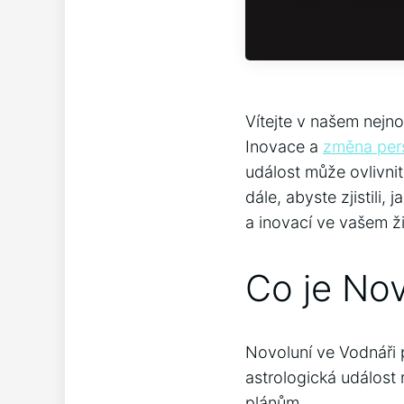
Vítejte v našem nejn
Inovace a
změna per
událost může ovlivnit
dále, abyste zjistili
a inovací ve vašem ž
Co je Nov
Novoluní ve Vodnáři p
astrologická událost
plánům.