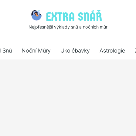
Nejpřesnější výklady snů a nočních můr
d Snů
Noční Můry
Ukolébavky
Astrologie