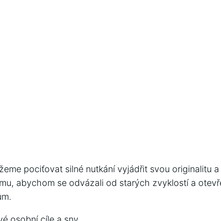
e pociťovat silné nutkání vyjádřit svou originalitu a 
tomu, abychom se odvázali od starých zvyklostí a otev
ům.
é osobní cíle a sny