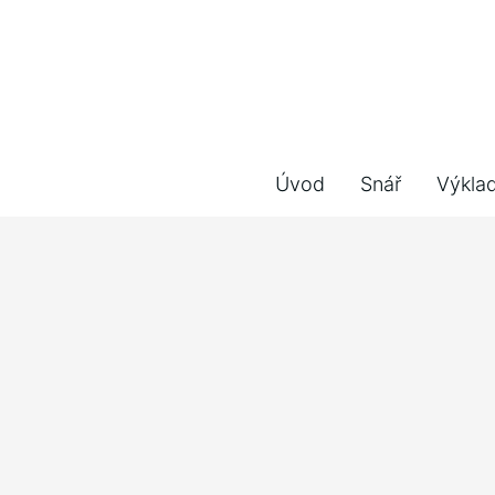
Úvod
Snář
Výkla