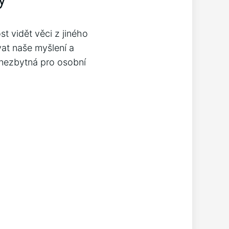
t vidět věci z jiného
at naše myšlení a
e nezbytná pro osobní