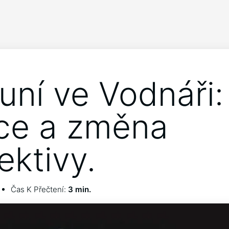
uní ve Vodnáři:
ce a změna
ektivy.
Čas K Přečtení:
3 min.