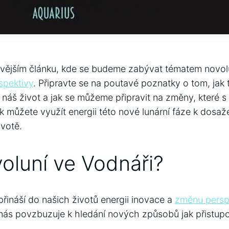
ovějším článku, kde se budeme zabývat tématem novolu
spektivy
. Připravte se na poutavé poznatky o tom, jak 
 náš život a jak se můžeme připravit na změny, které s
, jak můžete využít energii této nové lunární fáze k dos
ivotě.
oluní ve Vodnáři?
řináší do našich životů energii inovace a
změnu persp
 nás povzbuzuje k hledání nových způsobů jak přistupo