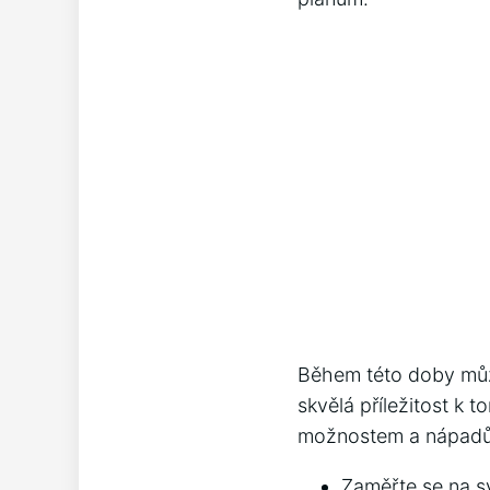
Během této doby můžem
skvělá příležitost k 
možnostem a nápad
Zaměřte se na sv