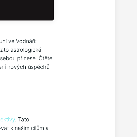
ní ve Vodnáři:
tato astrologická
 sebou přinese. Čtěte
ažení nových úspěchů
ektivy
. Tato
vat k našim cílům a