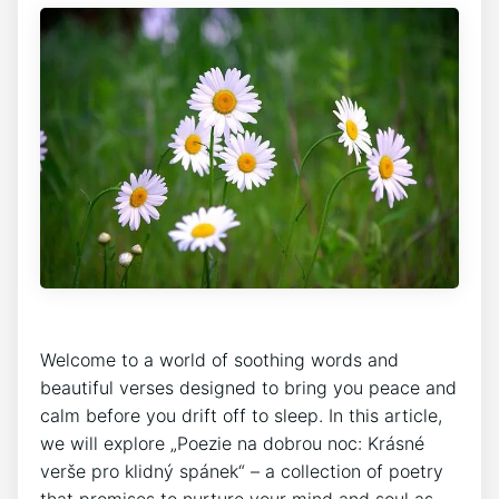
Welcome to a world of soothing‌ words and
beautiful ⁢verses designed to bring⁢ you⁣ peace and
calm before you drift off ⁢to sleep.⁢ In this article,
we will explore „Poezie na dobrou noc: Krásné
verše pro klidný ‍spánek“ – a collection of poetry
that promises to nurture your mind and soul ​as