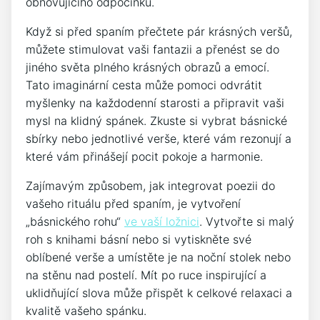
obnovujícího odpočinku.
Když ‌si před ⁤spaním přečtete pár ⁢krásných veršů,
můžete stimulovat vaši fantazii⁤ a přenést se do
jiného světa⁢ plného krásných obrazů a emocí.
Tato imaginární cesta může pomoci odvrátit
myšlenky na každodenní starosti a připravit ⁢vaši
mysl na klidný spánek. Zkuste si vybrat básnické
sbírky nebo jednotlivé verše, které vám rezonují a
které vám přinášejí pocit pokoje ⁤a harmonie.
Zajímavým způsobem, ​jak integrovat poezii do
vašeho rituálu před spaním, je vytvoření
„básnického rohu“
ve vaší ložnici
. Vytvořte si malý
roh s knihami básní nebo si vytiskněte ‌své
oblíbené verše a umístěte je na noční stolek nebo
na stěnu nad postelí. Mít po ruce inspirující a
uklidňující slova může přispět⁣ k‌ celkové‌ relaxaci ‌a
kvalitě vašeho spánku.