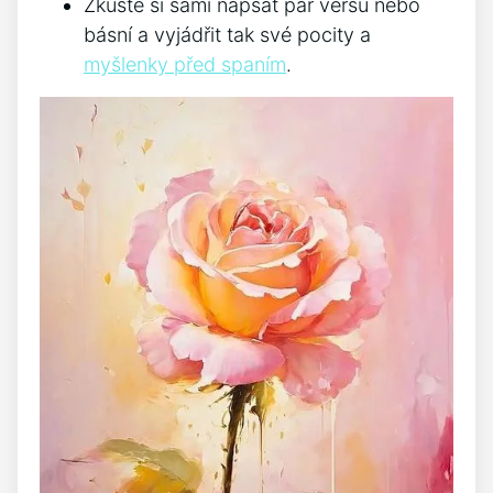
Zkuste si sami napsat pár veršů nebo
básní a vyjádřit tak ⁤své pocity​ a‍
myšlenky před spaním
.