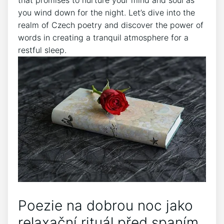
you ‌wind down for the night. Let’s⁢ dive into the
realm of Czech poetry‍ and discover the power of
words in⁣ creating a tranquil atmosphere for a
restful⁣ sleep.
Poezie na⁤ dobrou noc jako
relaxační rituál před spaním