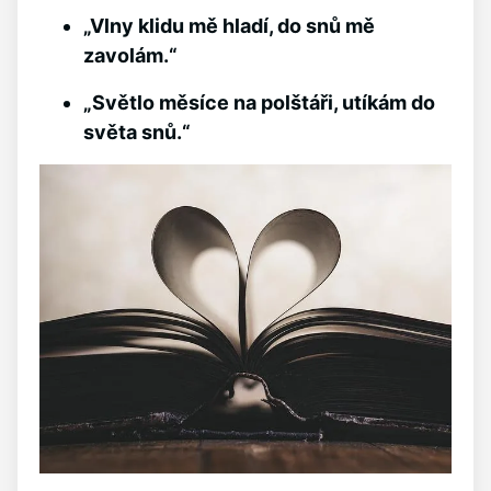
„Vlny klidu mě hladí, do snů mě
zavolám.“
„Světlo měsíce na polštáři, utíkám do
světa snů.“