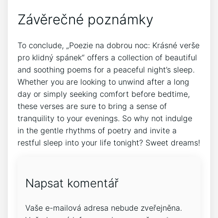
Závěrečné poznámky
To conclude, „Poezie na ‍dobrou noc: Krásné verše
pro ⁤klidný spánek“ offers a collection of beautiful
and ⁤soothing‍ poems for a peaceful night’s sleep.
Whether you‍ are looking to ​unwind after a⁤ long
day or simply seeking comfort before bedtime,
these verses are sure to bring a sense⁣ of
⁣tranquility to ‌your evenings. So why not indulge
in the gentle rhythms of poetry and invite a
restful ⁤sleep into your life tonight? Sweet‌ dreams!
Napsat komentář
Vaše e-mailová adresa nebude zveřejněna.