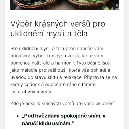
Výběr krásných veršů pro
uklidnění mysli a těla
Pro uklidnění mysli a těla před ​spaním vám
přinášíme výběr krásných veršů, které vám
pomohou najít‍ klid ‌a harmonii. Tyto básně jsou
jako melodie pro vaši duši, které vás pohladí ‌a
uvedou do stavu klidu a relaxace. Připravte se ⁣na
klidný spánek a odpočaté ráno s těmito
inspirativními verši.
Zde je několik krásných veršů pro vaše uklidnění:
„Pod hvězdami spokojeně sním, v
‌náručí klidu usínám.“