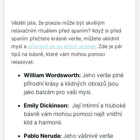
Věděli jste, že poezie může být skvělým‍
relaxačním rituálem‌ před spaním? Když​ si před
spaním přečtete krásné verše, můžete uklidnit
mysl a
připravit se na klidný spánek
. Zde je pár
tipů na básně, které vám mohou pomoci
relaxovat:
William Wordsworth:
Jeho verše plné
přírodní krásy a klidných obrazů jsou‍
jako balzám pro vaši mysl.
Emily Dickinson:
⁣ Její intimní a hluboké
básně vám mohou pomoci najít vnitřní
klid a ⁣harmonii.
Pablo Neruda:
Jeho vášnivé verše