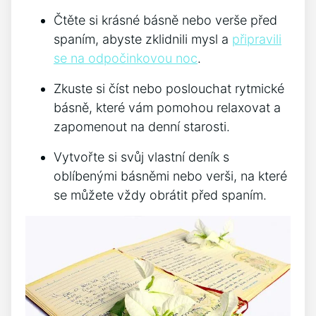
Čtěte si krásné básně nebo ‍verše ⁢před
spaním, abyste zklidnili mysl a
připravili
se na odpočinkovou noc
.
Zkuste si číst nebo poslouchat rytmické
básně, které⁤ vám ​pomohou ‌relaxovat a⁣
zapomenout‌ na‍ denní starosti.
Vytvořte si svůj vlastní deník s
oblíbenými básněmi nebo verši, na které
se můžete vždy obrátit před spaním.