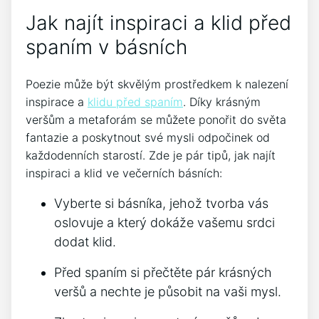
Jak najít inspiraci a klid před
spaním v básních
Poezie může být skvělým prostředkem k nalezení
inspirace a
klidu před spaním
. Díky krásným
veršům a metaforám se můžete ponořit do světa
⁣fantazie a poskytnout své mysli odpočinek od
každodenních starostí. Zde je pár tipů,​ jak najít
inspiraci a ⁢klid ve večerních básních:
Vyberte si básníka,‍ jehož tvorba vás
oslovuje a který dokáže vašemu ​srdci
dodat klid.
Před ⁢spaním si přečtěte pár krásných
⁤veršů ⁢a nechte je působit na vaši⁣ mysl.