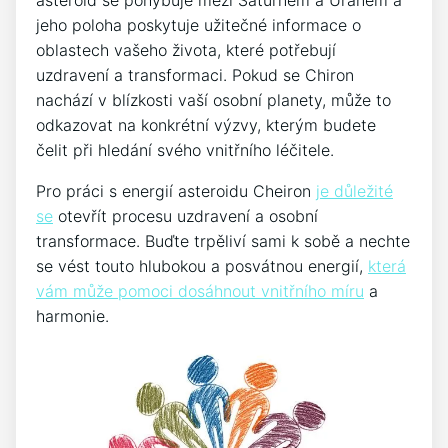
asteroid se pohybuje mezi Saturnem a Uranem a
jeho poloha poskytuje užitečné informace o
oblastech vašeho života, které potřebují
uzdravení a transformaci. Pokud se Chiron
nachází v blízkosti vaší osobní planety, může to
odkazovat na konkrétní výzvy, kterým budete
čelit při hledání svého vnitřního léčitele.
Pro práci s energií asteroidu Cheiron
je důležité
se
otevřít procesu uzdravení a osobní
transformace. Buďte trpěliví sami k sobě a nechte
se vést touto hlubokou a posvátnou energií,
která
vám může pomoci dosáhnout vnitřního míru
a
harmonie.