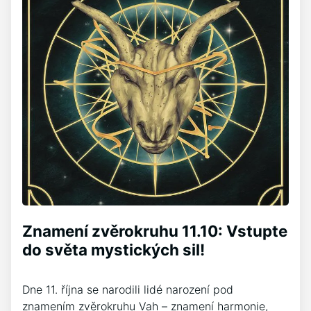
Znamení zvěrokruhu 11.10: Vstupte
do světa mystických sil!
Dne 11. října se narodili lidé narození pod
znamením zvěrokruhu Vah – znamení harmonie,