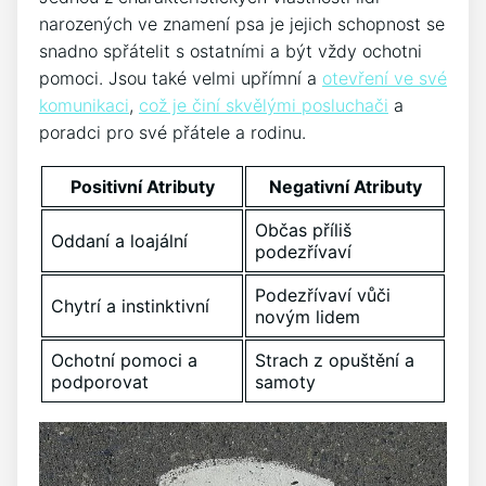
narozených ve znamení psa je jejich schopnost se
snadno spřátelit s ostatními a být vždy ochotni
pomoci. Jsou také velmi upřímní a
otevření ve své
komunikaci
,
což je činí skvělými posluchači
a
poradci pro své přátele a rodinu.
Positivní Atributy
Negativní Atributy
Občas příliš
Oddaní a loajální
podezřívaví
Podezřívaví vůči
Chytrí a instinktivní
novým lidem
Ochotní pomoci a
Strach z opuštění a
podporovat
samoty