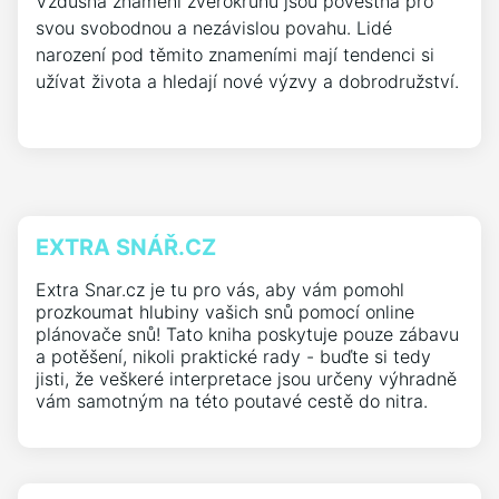
Vzdušná znamení zvěrokruhu jsou pověstná pro
svou svobodnou a nezávislou povahu. Lidé
narození pod těmito znameními mají tendenci si
užívat života a hledají nové výzvy a dobrodružství.
EXTRA SNÁŘ.CZ
Extra Snar.cz je tu pro vás, aby vám pomohl
prozkoumat hlubiny vašich snů pomocí online
plánovače snů! Tato kniha poskytuje pouze zábavu
a potěšení, nikoli praktické rady - buďte si tedy
jisti, že veškeré interpretace jsou určeny výhradně
vám samotným na této poutavé cestě do nitra.