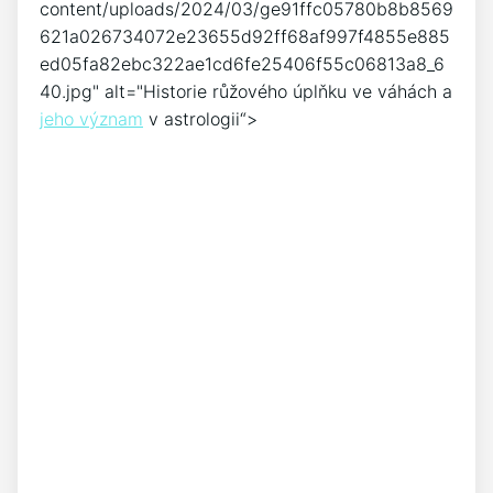
content/uploads/2024/03/ge91ffc05780b8b8569
621a026734072e23655d92ff68af997f4855e885
ed05fa82ebc322ae1cd6fe25406f55c06813a8_6
40.jpg" alt="Historie růžového ⁣úplňku ve váhách a
jeho význam
‍ v astrologii“>