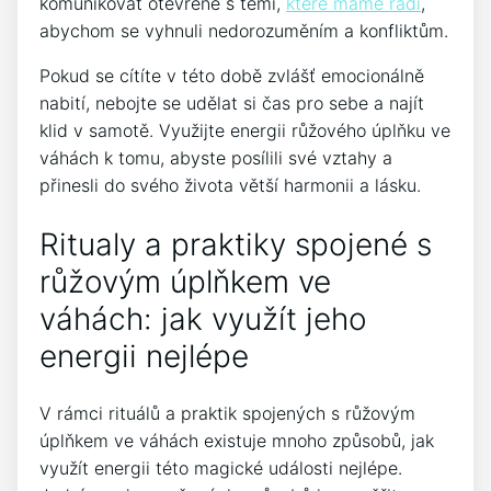
komunikovat ‌otevřeně s těmi,
které máme rádi
,
abychom se ‍vyhnuli nedorozuměním a⁣ konfliktům.
Pokud se cítíte v této době‍ zvlášť emocionálně
nabití, nebojte‍ se udělat si čas‌ pro sebe ​a najít
klid v⁣ samotě. Využijte energii růžového úplňku ve‌
váhách k⁣ tomu,‍ abyste posílili své vztahy a
přinesli do svého života‍ větší ‍harmonii ⁣a ⁢lásku.
Ritualy a praktiky ⁤spojené s⁤
růžovým úplňkem⁤ ve
váhách: ⁤jak využít jeho
energii nejlépe
V rámci rituálů⁢ a praktik spojených s růžovým
úplňkem ve váhách existuje mnoho způsobů, jak
využít energii⁤ této magické události nejlépe.