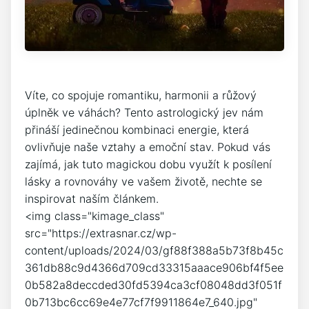
Víte, co ⁢spojuje romantiku, harmonii a růžový⁢
úplněk ve váhách? Tento astrologický ⁣jev nám‌
přináší⁣ jedinečnou kombinaci ⁤energie, která
ovlivňuje⁢ naše vztahy a ⁤emoční stav. Pokud‌ vás
zajímá, jak tuto magickou⁢ dobu využít k ‍posílení
lásky a rovnováhy⁣ ve⁢ vašem životě, nechte se‍
inspirovat naším článkem.
<img class="kimage_class"
src="https://extrasnar.cz/wp-
content/uploads/2024/03/gf88f388a5b73f8b45c
361db88c9d4366d709cd33315aaace906bf4f5ee
0b582a8deccded30fd5394ca3cf08048dd3f051f
0b713bc6cc69e4e77cf7f9911864e7_640.jpg"