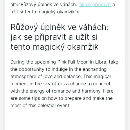
alt="Růžový ​úplněk ve váhách:
jak se připravit
a
užít si tento magický okamžik“>
Růžový úplněk ve váhách:
jak se připravit ​a užít‍ si
tento ‌magický okamžik
During the upcoming Pink Full Moon in Libra, take
the⁤ opportunity ⁣to indulge ‌in the enchanting
atmosphere of love and balance. This magical
moment in the sky offers ⁢a chance to connect
with ⁢the ⁢energy of romance and harmony. Here‍
are‍ some tips on ⁣how ⁣to prepare and ‍make ‍the⁢
most of this celestial event: