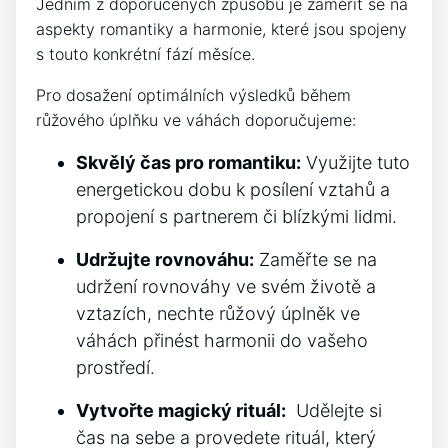
‌Jedním z doporučených způsobů⁣ je zaměřit se na‍
aspekty romantiky a harmonie, které jsou​ spojeny
s touto konkrétní fází měsíce.
Pro ‌dosažení optimálních‍ výsledků během
růžového úplňku​ ve váhách doporučujeme:
Skvělý čas ⁢pro romantiku:
Využijte tuto
⁢energetickou dobu k ⁤posílení ‌vztahů‍ a
‌propojení s partnerem⁣ či ‍blízkými lidmi.
Udržujte ‍rovnováhu:
Zaměřte se na
udržení‍ rovnováhy ve svém životě a
vztazích, nechte ⁢růžový úplněk ve⁣
váhách přinést harmonii do⁢ vašeho
prostředí.
Vytvořte magický rituál:
​ Udělejte⁤ si
čas na sebe a provedete rituál, ⁣který