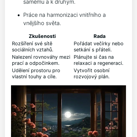
⁢samému a k ⁣druhým.
Práce na harmonizaci vnitřního a⁤
vnějšího světa.
Zkušenosti
Rada
Rozšíření své sítě‍
Pořádat večírky nebo‍
sociálních vztahů.
setkání s ⁣přáteli.
Nalezení ⁤rovnováhy mezi⁤
Plánujte si ⁢čas⁢ na
prací a⁤ odpočinkem.
relaxaci a⁤ regeneraci.
Udělení prostoru pro
Vytvořit osobní
vlastní‍ touhy a cíle.
rozvojový plán.