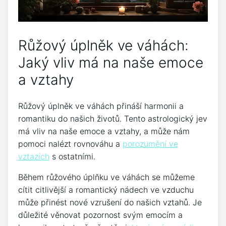
Růžový úplněk ve ⁢váhách:
Jaký​ vliv má na naše⁣ emoce
a vztahy
Růžový úplněk⁣ ve váhách‌ přináší harmonii a
romantiku do⁢ našich životů. Tento astrologický jev
má vliv na⁢ naše ⁢emoce a‍ vztahy, ‌a​ může nám⁢
pomoci ⁣nalézt ‍rovnováhu a
porozumění ve
vztazích
s ostatními.
Během růžového úplňku ⁢ve⁢ váhách se‍ můžeme
cítit citlivější a romantický⁤ nádech ve vzduchu
může ⁤přinést nové vzrušení do⁤ našich vztahů. Je
důležité věnovat pozornost svým emocím ​a