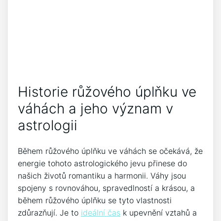
Historie růžového úplňku ve
váhách a jeho význam v
⁤astrologii
Během růžového úplňku ve ‍váhách se očekává, že
⁣energie tohoto astrologického jevu ‌přinese do
našich‍ životů romantiku a harmonii. Váhy jsou‍
spojeny s rovnováhou, spravedlností a krásou, a
během ⁤růžového úplňku se ⁤tyto vlastnosti
zdůrazňují. Je⁢ to ⁤
ideální ‌čas
k upevnění vztahů ⁤a