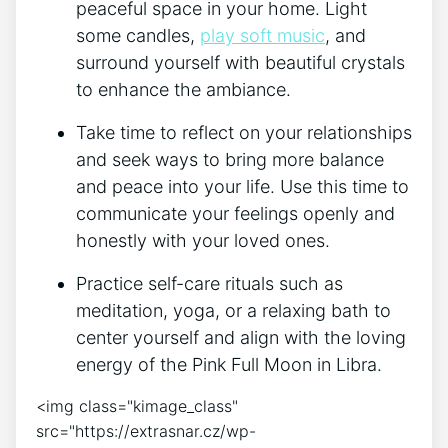
peaceful space ⁢in your home.⁤ Light
some candles,
play soft music
,⁢ and
surround yourself ⁢with beautiful crystals
⁤to enhance⁣ the ambiance.
Take⁢ time​ to reflect ‌on ⁤your relationships
and seek ways to bring ⁢more ‍balance ​
and⁢ peace into your life. ⁣Use this time to
communicate your feelings openly and
honestly with⁢ your⁢ loved ones.
Practice self-care rituals such as
meditation, yoga, or a relaxing ​bath to
center yourself and align⁤ with the loving
energy of⁤ the Pink Full‌ Moon in⁢ Libra.
<img class="kimage_class"
src="https://extrasnar.cz/wp-