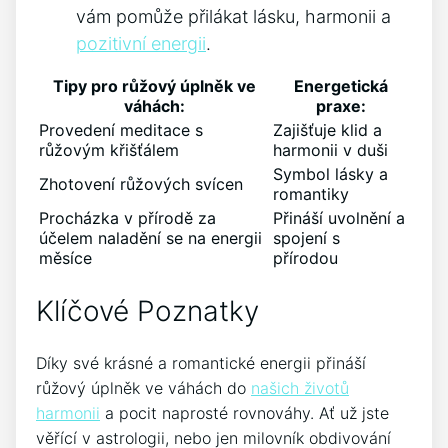
vám‍ pomůže přilákat lásku, harmonii a
pozitivní⁣ energii
.
Tipy​ pro růžový úplněk ve
Energetická
váhách:
praxe:
Provedení meditace ‍s
Zajišťuje ⁤klid⁤ a
růžovým křišťálem
harmonii v duši
Symbol lásky a
Zhotovení růžových svícen
romantiky
Procházka v ⁢přírodě za
Přináší uvolnění a⁣
účelem naladění se na energii
spojení s
měsíce
přírodou
Klíčové​ Poznatky
Díky své‍ krásné a ⁣romantické energii přináší
růžový úplněk ve váhách do
našich životů
⁢harmonii
⁤ a⁤ pocit⁤ naprosté‍ rovnováhy. ‌Ať už jste
věřící v astrologii, nebo jen milovník ‌obdivování