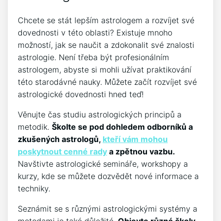
Chcete se stát lepším astrologem a rozvíjet své
dovednosti v této oblasti? Existuje mnoho
možností, jak se naučit a zdokonalit své znalosti
astrologie. Není třeba být profesionálním
astrologem, abyste si mohli užívat praktikování
této starodávné nauky. Můžete začít rozvíjet své
astrologické dovednosti hned teď!
Věnujte čas studiu astrologických principů a
metodik.
Školte se pod dohledem odborníků a
zkušených astrologů,
kteří vám mohou
poskytnout cenné rady
a zpětnou vazbu.
Navštivte astrologické semináře, workshopy a
kurzy, kde se můžete dozvědět nové informace a
techniky.
Seznámit se s různými astrologickými systémy a
metodami je také důležité.
Objevte různé školy