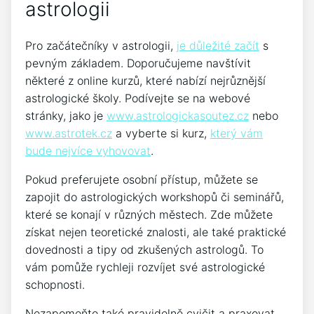
astrologii
Pro začátečníky v astrologii,
je důležité začít
s
pevným základem. Doporučujeme navštívit
některé z online kurzů, které nabízí nejrůznější
astrologické školy. Podívejte se na webové
stránky, jako je
www.astrologickasoutez.cz
nebo
www.astrotek.cz
a vyberte si kurz,
který vám
bude nejvíce vyhovovat
.
Pokud preferujete osobní přístup, můžete se
zapojit do astrologických workshopů či seminářů,
které se konají v různých městech. Zde můžete
získat nejen teoretické znalosti, ale také praktické
dovednosti a tipy od zkušených astrologů. To
vám pomůže rychleji rozvíjet své astrologické
schopnosti.
Nezapomeňte také pravidelně cvičit a praxovat