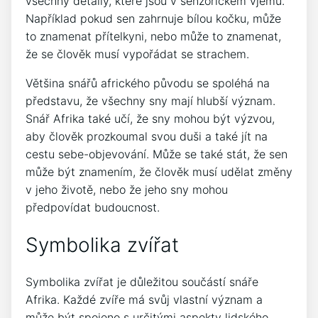
všechny detaily, které jsou v senzorickém vjemu.
Například pokud sen zahrnuje bílou kočku, může
to znamenat přítelkyni, nebo může to znamenat,
že se člověk musí vypořádat se strachem.
Většina snářů afrického původu se spoléhá na
představu, že všechny sny mají hlubší význam.
Snář Afrika také učí, že sny mohou být výzvou,
aby člověk prozkoumal svou duši a také jít na
cestu sebe-objevování. Může se také stát, že sen
může být znamením, že člověk musí udělat změny
v jeho životě, nebo že jeho sny mohou
předpovídat budoucnost.
Symbolika zvířat
Symbolika zvířat je důležitou součástí snáře
Afrika. Každé zvíře má svůj vlastní význam a
může být spojeno s určitými aspekty lidského