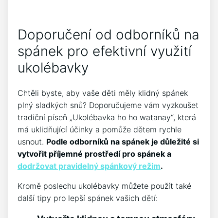
Doporučení od odborníků​ na
spánek pro ⁣efektivní ⁣využití
‌ukolébavky
Chtěli byste, aby vaše‍ děti měly klidný ⁢spánek
plný sladkých snů? Doporučujeme vám vyzkoušet
tradiční píseň⁤ „Ukolébavka ho​ ho watanay“, která
‍má uklidňující účinky ​a pomůže ‍dětem‍ rychle
usnout.
Podle odborníků‍ na​ spánek je důležité si
vytvořit příjemné ⁤prostředí ⁣pro spánek a
dodržovat pravidelný spánkový režim
.
Kromě ‍poslechu ukolébavky můžete ⁢použít také
další tipy pro lepší spánek vašich dětí: