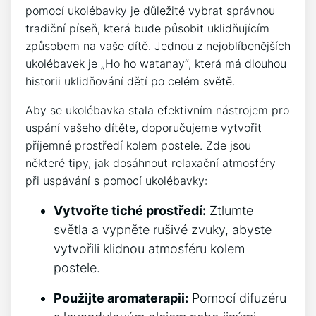
pomocí ⁢ukolébavky je ⁣důležité vybrat správnou
tradiční píseň, která bude působit uklidňujícím
způsobem na‌ vaše dítě.⁣ Jednou z nejoblíbenějších⁤
ukolébavek je „Ho ho watanay“, která má dlouhou
historii uklidňování dětí po celém světě.
Aby se ‍ukolébavka⁢ stala efektivním nástrojem pro
uspání vašeho dítěte, doporučujeme vytvořit
‍příjemné‍ prostředí ​kolem postele. Zde jsou
některé tipy,⁤ jak ⁣dosáhnout relaxační atmosféry
při uspávání s pomocí ⁢ukolébavky:
Vytvořte⁣ tiché prostředí:
Ztlumte‍
světla a vypněte rušivé⁣ zvuky, abyste
vytvořili klidnou atmosféru kolem
postele.
Použijte aromaterapii:
Pomocí difuzéru