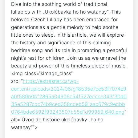
Dive into ​the⁢ soothing world of traditional
lullabies with „Ukolébavka ho ho watanay“. This
beloved Czech lullaby has been ‍embraced for
generations as a gentle melody to help soothe
little⁢ ones to sleep. In this⁤ article, we will explore
the ⁣history and significance of this calming
bedtime song and its role in promoting⁢ a peaceful
night’s rest⁤ for children. Join us as we unravel the
beauty and power ⁣of this timeless piece of music.
<img class=“kimage_class“
src=“
https://extrasnar.cz/wp-
content/uploads/2024/06/g18535e7ee53f7074e9
a0f589b0bf2865a04906c54f527edcce343f30d0
35e5287cdc74b9ced358cdeb591aac679c9edbb
0764bde6592f93243507b55d1d99959_640.png
“
alt=“Úvod do historie ukolébavky „ho ho
‍watanay““>