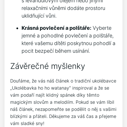
s⁣ levandulovým ‍olejem nebo⁣ jinými
relaxačními vůněmi dodáte⁢ prostoru
uklidňující vůni.
Krásná ​povlečení a polštáře:
Vyberte
jemné a pohodlné povlečení a ⁤polštáře,
které vašemu dítěti⁤ poskytnou pohodlí a
pocit bezpečí během usínání.
Závěrečné myšlenky
Doufáme, že vás náš článek ‌o ⁢tradiční ukolébavce‌
„Ukolébavka ho ho watanay“⁣ inspiroval‍ a že se
vám podaří ⁢najít klidný⁤ spánek ⁣díky těmto
magickým⁤ slovům a melodiím. Pokud⁣ se vám líbil
náš článek, nezapomeňte se podělit o něj ⁣s⁤ vašimi
blízkými⁤ a ​přáteli. Děkujeme za váš čas a přejeme
vám sladké sny!