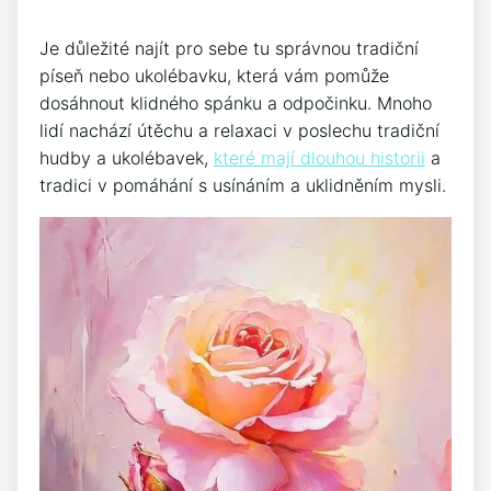
Je důležité najít pro sebe tu správnou tradiční
píseň nebo ukolébavku, ⁢která vám pomůže
dosáhnout klidného ⁣spánku⁤ a odpočinku. ​Mnoho
lidí nachází ​útěchu a relaxaci v ‌poslechu tradiční
hudby a ukolébavek,
které mají dlouhou historii
a
tradici v pomáhání s usínáním a uklidněním mysli.⁢