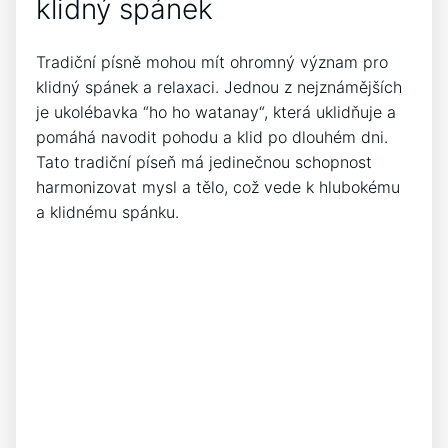
klidný⁤ spánek
Tradiční písně mohou mít ohromný význam‍ pro⁢
klidný spánek a relaxaci. Jednou z nejznámějších
je ukolébavka ‍“ho ho watanay“, která uklidňuje a
pomáhá navodit pohodu a klid po dlouhém dni.
Tato tradiční⁢ píseň má jedinečnou schopnost
harmonizovat mysl a tělo,‌ což⁣ vede k hlubokému
a klidnému spánku.