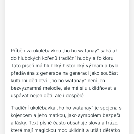
Příběh ‍za ukolébavkou „ho ho ‍watanay“ sahá až
do hlubokých kořenů tradiční hudby a ‌folkloru.
Tato píseň má hluboký⁣ historický význam ⁣a ​byla‌
předávána z‍ generace na generaci jako ‍součást
kulturní dědictví. „ho ho watanay“ není jen
bezvýznamná melodie, ale má sílu uklidňovat a
uspávat nejen děti, ale i dospělé.
Tradiční⁢ ukolébavka „ho ho watanay“ je spojena s
kojencem a jeho matkou, jako symbolem bezpečí
a lásky. ⁤Text písně často obsahuje slova a ⁤fráze,⁤
které mají magickou moc uklidnit a utišit‍ děťátko ​