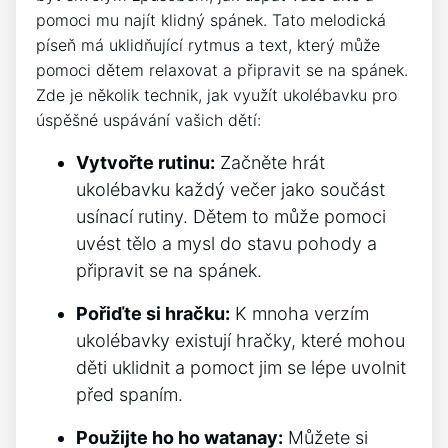
pomoci mu najít klidný spánek. Tato melodická
píseň má uklidňující rytmus⁣ a text, který může
pomoci dětem relaxovat a připravit se na ​spánek.
Zde je několik technik, jak využít⁣ ukolébavku pro
úspěšné uspávání vašich ⁢dětí:
Vytvořte rutinu:
Začněte hrát
ukolébavku každý večer jako součást
usínací rutiny. Dětem to může pomoci
uvést​ tělo a mysl do stavu ‌pohody⁢ a
připravit​ se⁣ na spánek.
Pořiďte si hračku:
K mnoha verzím
ukolébavky existují​ hračky, které⁢ mohou
děti uklidnit a pomoct jim se lépe uvolnit
před spaním.
Použijte ho ho watanay:
Můžete si