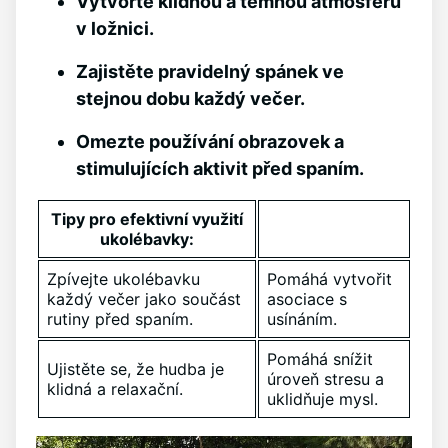
Vytvořte klidnou ​a temnou atmosféru
v ložnici.
Zajistěte pravidelný spánek ve
⁢stejnou dobu každý‍ večer.
Omezte používání obrazovek a
stimulujících aktivit před spaním.
Tipy pro⁢ efektivní využití
⁢ukolébavky:
Zpívejte ukolébavku
Pomáhá⁣ vytvořit
každý večer jako součást
asociace s
rutiny před spaním.
usínáním.
Pomáhá snížit
Ujistěte se, že hudba ⁣je
úroveň stresu a
klidná a⁤ relaxační.
uklidňuje ⁣mysl.