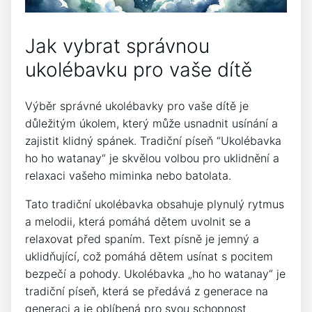
Jak vybrat správnou
ukolébavku pro vaše ⁢dítě
Výběr správné⁢ ukolébavky pro‍ vaše ​dítě je
důležitým úkolem, který‍ může usnadnit⁢ usínání a
zajistit‍ klidný spánek. Tradiční píseň ⁢“Ukolébavka‍
ho ho watanay“ je skvělou volbou pro uklidnění a
relaxaci⁢ vašeho miminka nebo batolata.
Tato tradiční ukolébavka ⁢obsahuje plynulý‍ rytmus
a melodii,‍ která ⁣pomáhá⁣ dětem uvolnit⁣ se a
relaxovat⁣ před spaním. Text ⁤písně je jemný a
uklidňující, což pomáhá dětem usínat s pocitem
bezpečí a pohody. Ukolébavka „ho ‍ho watanay“ je
tradiční píseň,‍ která se předává z generace na
generaci a je oblíbená pro ​svou schopnost