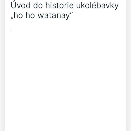
Úvod do historie ⁤ukolébavky
„ho⁤ ho watanay“
: