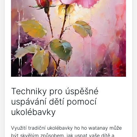
Techniky⁢ pro ‌úspěšné
uspávání dětí pomocí
ukolébavky
Využití tradiční ukolébavky ho ‌ho watanay⁤ může⁣
být skvělým způsobem, jak ​uspat vaše dítě a⁢