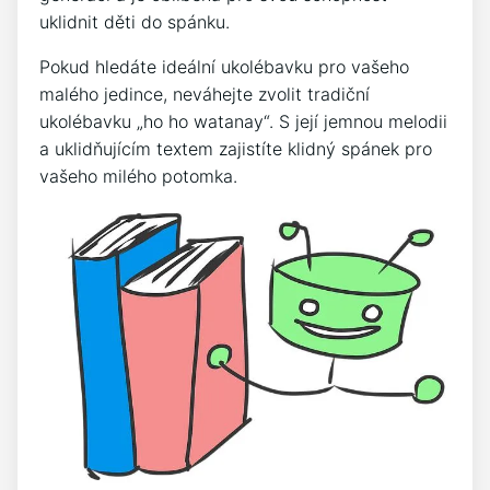
uklidnit děti do spánku.
Pokud hledáte ideální ukolébavku pro vašeho
malého jedince, neváhejte zvolit ​tradiční
ukolébavku „ho ‍ho watanay“. S její jemnou melodii
a ⁣uklidňujícím​ textem ‌zajistíte klidný spánek pro
vašeho milého⁣ potomka.