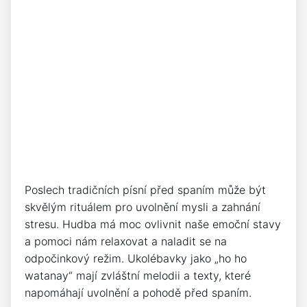
Poslech tradičních písní před spaním může být⁤
skvělým rituálem pro uvolnění mysli a zahnání
stresu. Hudba má moc ovlivnit naše emoční stavy
a pomoci nám relaxovat a naladit se na
odpočinkový ⁢režim. ‍Ukolébavky ‌jako „ho ho
watanay“ mají ‍zvláštní ⁢melodii a‌ texty, které
napomáhají ⁢uvolnění a pohodě ⁢před spaním. ⁢