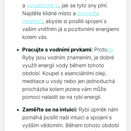
a
vizualizujte si
, jak ‍se tyto ​sny‌ plní.
Najděte klidné místo a
proveďte
meditaci
, abyste ⁢si ⁤posílili spojení s
vaším vnitřním já a pozitivními energiemi
kolem vás.
Pracujte s vodními prvkami:
Proto
že
Ryby jsou vodním znamením, je dobré
využít energii vody během tohoto
období. Koupel s esenciálními oleji,
meditace u vody nebo jen jednoduchá
procházka kolem jezera vám může
pomoci naladit se na rybí energii.
Zaměřte se na intuici:
Rybí úplněk nám
pomáhá posílit naši intuici a spojení s
vyšším vědomím. Během tohoto období