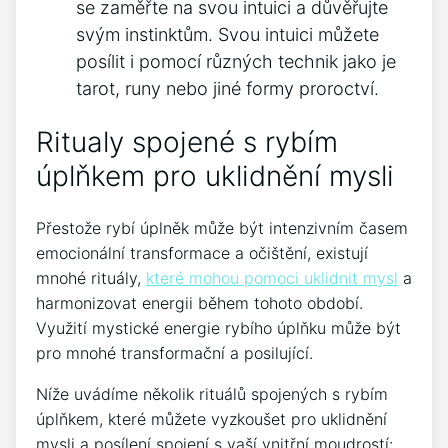
se zaměřte na svou intuici a důvěřujte
svým instinktům. Svou intuici ‍můžete
posílit i pomocí různých technik jako je
tarot, runy ‌nebo jiné formy proroctví.
Ritualy spojené⁤ s rybím
úplňkem⁤ pro⁢ uklidnění mysli
Přestože rybí úplněk může být intenzivním časem
emocionální‍ transformace a očištění, existují
mnohé rituály,
které mohou pomoci uklidnit mysl
a
harmonizovat energii během tohoto‍ období.
Využití mystické energie rybího úplňku může být
pro mnohé⁤ transformační a posilující.
Níže uvádíme několik rituálů spojených s rybím
úplňkem, které můžete vyzkoušet pro ⁢uklidnění
mysli‌ a posílení⁣ spojení s vaší vnitřní ⁣moudrostí: