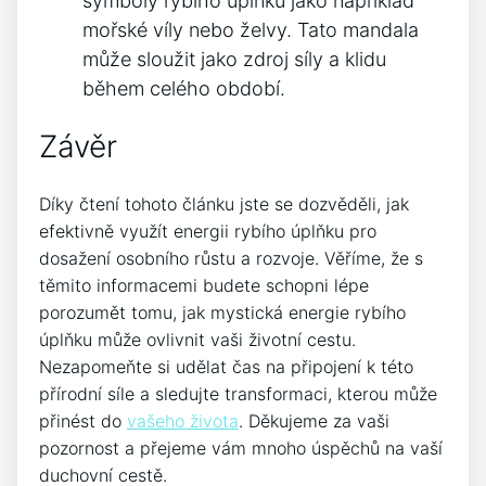
⁤symboly rybího úplňku jako například
mořské víly‌ nebo želvy. Tato mandala
může sloužit jako zdroj síly ​a klidu
během⁢ celého období.
Závěr
Díky čtení tohoto článku jste ​se dozvěděli, jak
efektivně ⁢využít energii rybího úplňku pro
dosažení osobního růstu a rozvoje. Věříme, že s
těmito informacemi budete schopni ⁤lépe
⁤porozumět tomu, jak mystická energie rybího
úplňku může ovlivnit​ vaši ‌životní cestu.
Nezapomeňte si udělat čas na připojení k této
přírodní síle a sledujte transformaci, kterou může​
přinést do ‍
vašeho života
. Děkujeme za vaši
pozornost ​a⁣ přejeme vám mnoho úspěchů na vaší
duchovní cestě.