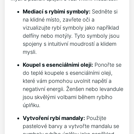
Mediací s rybími symboly:
⁢Sedněte​ si
na klidné místo, ‌zavřete oči a
vizualizujte‍ rybí symboly jako například
delfíny nebo motýly. Tyto symboly jsou
spojeny s intuitivní moudrostí ‌a klidem
mysli.
Koupel s​ esenciálními oleji:
Ponořte se
do teplé koupele⁢ s esenciálními‍ oleji,
které vám ‌pomohou uvolnit napětí a
negativní energii. Ženšen nebo levandule
jsou ​skvělými volbami během rybího
úplňku.
Vytvoření rybí mandaly:
Použijte
pastelové barvy ⁢a vytvořte mandalu se