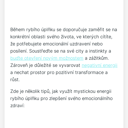
Během⁤ rybího úplňku se doporučuje zaměřit se na
konkrétní oblasti svého života, ve kterých​ cítíte,
že potřebujete emocionální uzdravení nebo
posílení.‍ Soustřeďte se na své city a instinkty a
buďte ⁢otevření novým možnostem
a ​zážitkům. ​
Zároveň je důležité se vyvarovat
negativní energii
a nechat prostor pro​ pozitivní transformace⁤ a
růst.
Zde je několik tipů, jak využít mystickou energii
⁢rybího úplňku pro zlepšení svého‍ emocionálního
zdraví: