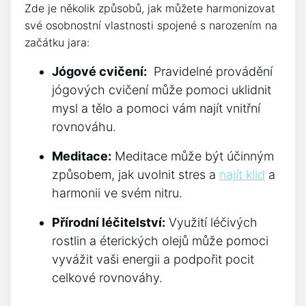
⁢Zde je ‌několik způsobů, jak můžete harmonizovat
své⁣ osobnostní vlastnosti spojené s narozením ⁤na
začátku jara:
Jógové‍ cvičení:
⁣ Pravidelné ​provádění
jógových cvičení může pomoci uklidnit
mysl a ⁢tělo a pomoci vám najít vnitřní
rovnováhu.
Meditace:
Meditace může⁢ být účinným
způsobem, jak uvolnit stres ⁤a⁢
najít klid
a
harmonii ve svém nitru.
Přírodní léčitelství:
Využití léčivých
rostlin​ a éterických ⁣olejů může pomoci
vyvážit vaši energii a podpořit pocit
celkové rovnováhy.