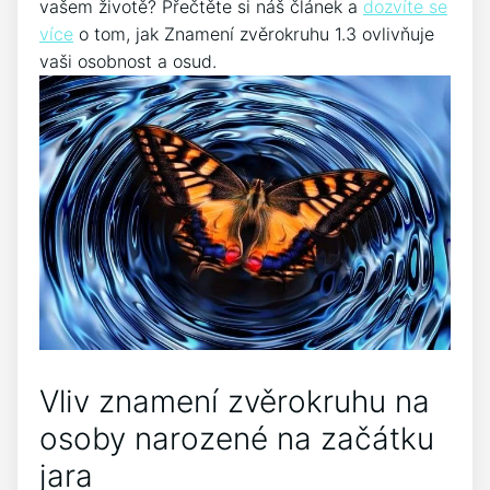
vašem životě? Přečtěte si ‍náš‍ článek a
dozvíte se
více
o tom, jak Znamení zvěrokruhu 1.3 ovlivňuje
vaši osobnost a osud.
Vliv znamení zvěrokruhu na
osoby narozené na⁢ začátku
jara