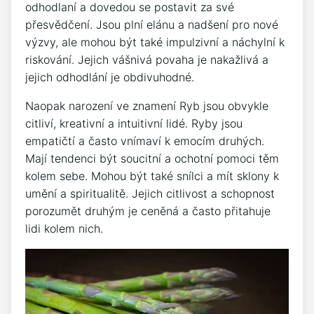
odhodlaní a dovedou se postavit za své
přesvědčení. Jsou plní elánu⁢ a ‍nadšení pro nové
výzvy,⁢ ale mohou být také impulzivní a náchylní k‍
riskování.‌ Jejich vášnivá povaha je nakažlivá a
jejich odhodlání je obdivuhodné.
Naopak narození ve znamení Ryb jsou obvykle
⁣citliví, kreativní‌ a ⁢intuitivní lidé. Ryby jsou
empatičtí a ‍často vnímaví k emocím druhých.
Mají tendenci být soucitní a ochotní⁢ pomoci‌ těm ​
kolem sebe. Mohou být ⁢také snílci a mít sklony k
umění​ a spiritualitě. Jejich citlivost a schopnost
porozumět druhým je ⁢ceněná a ⁢často přitahuje
lidi kolem nich.