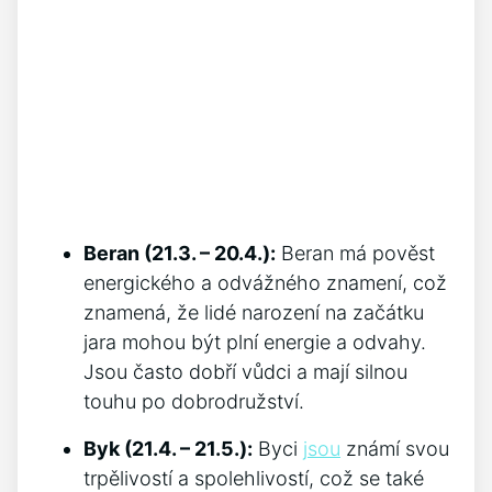
Beran (21.3. – 20.4.):
⁤Beran má ​pověst
energického a⁢ odvážného znamení, což
znamená, že lidé‍ narození na ‍začátku
jara mohou být ⁣plní energie ⁢a odvahy.
Jsou ​často dobří vůdci a mají silnou
touhu po⁣ dobrodružství.
Byk (21.4. – 21.5.):
Byci
jsou
známí svou
​trpělivostí a spolehlivostí, což se také