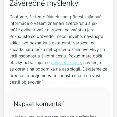
Závěrečné ‍myšlenky
Doufáme, že tento⁣ článek vám přinesl zajímavé
informace o vašem znamení⁢ zvěrokruhu a⁢ jak
může ovlivnit vaše narození na začátku jara. ​
Pokud ​jste⁢ se dozvěděli něco nového, neváhejte
sdílet své poznatky s ostatními. Narození na
začátku jara může mít opravdu zajímavé vlivy na
vaši osobnost a životní⁢ cestu. Pokud⁣ máte další
otázky ​nebo zájem⁤ o
další informace
, neváhejte
‌se obrátit na ‌odborníka⁤ na astrologii. Děkujeme za
přečtení a přejeme vám⁢ spoustu​ štěstí na vaší
cestě objevování.
Napsat komentář
Vaše e-mailová adresa nebude zveřejněna.