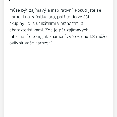
může být ⁣zajímavý a ‍inspirativní. Pokud jste‍ se
‍narodili ‍na⁤ začátku‍ jara, patříte do zvláštní
skupiny‍ lidí s ​unikátními vlastnostmi‍ a
charakteristikami. Zde je⁣ pár zajímavých
informací o​ tom, jak znamení zvěrokruhu 1.3⁤ může
⁢ovlivnit vaše‌ narození: