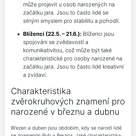
může projevit u osob narozených na⁢
začátku jara. Jsou to často lidé se
silným smyslem pro stabilitu a pohodlí.
Blíženci (22.5. – ⁢21.6.):
Blíženci jsou
spojováni se zvědavostí a
komunikativitou, což může být také⁤
charakteristické pro osoby narozené na
začátku ​jara. Jsou to často lidé kreativní
a zvídaví.
Charakteristika
zvěrokruhových znamení pro
narozené v ⁤březnu a dubnu
Březen a ​duben jsou obdobím, kdy se⁣ narodí lidé
se znamením Ryb a Berana.⁣ Jaké charakteristika