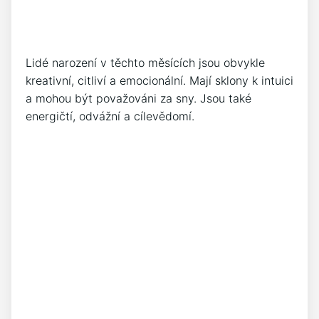
Lidé narození v ⁣těchto⁤ měsících jsou obvykle
kreativní, citliví a emocionální. Mají sklony k intuici⁢
a⁣ mohou být považováni za sny. ‍Jsou také
energičtí, odvážní a ​cílevědomí.