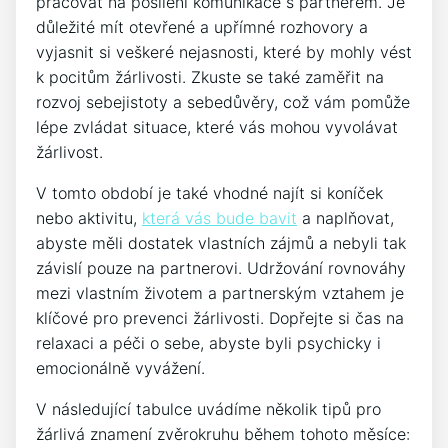
pracovat na posílení komunikace s partnerem. Je
důležité mít otevřené a upřímné rozhovory a
vyjasnit si veškeré nejasnosti, které by mohly vést
k pocitům žárlivosti. Zkuste se také zaměřit na
rozvoj sebejistoty a sebedůvěry, což vám pomůže
lépe zvládat situace, které vás mohou vyvolávat
žárlivost.
V tomto období je také vhodné najít si koníček
nebo aktivitu,
která vás bude bavit
a naplňovat,
abyste měli dostatek vlastních zájmů a nebyli tak
závislí pouze na partnerovi. Udržování rovnováhy
mezi vlastním životem a partnerským vztahem je
klíčové pro prevenci žárlivosti. Dopřejte si čas na
relaxaci a péči o sebe, abyste byli psychicky i
emocionálně vyvážení.
V následující tabulce uvádíme několik tipů pro
žárlivá znamení zvěrokruhu během tohoto měsíce: