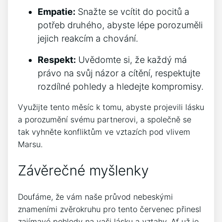
Empatie:
Snažte se vcítit do pocitů a
potřeb druhého, abyste lépe porozuměli
jejich reakcím a chování.
Respekt:
Uvědomte si, že každý má
právo na svůj názor a cítění, respektujte
rozdílné pohledy a hledejte kompromisy.
Využijte tento měsíc k tomu, abyste projevili lásku
a porozumění svému partnerovi, a společně se
tak vyhněte konfliktům ve vztazích pod vlivem
Marsu.
Závěrečné myšlenky
Doufáme, že vám naše průvod nebeskými
znameními zvěrokruhu pro tento červenec přinesl
zajímavé pohledy na vaši lásku a vztahy. Ať už je