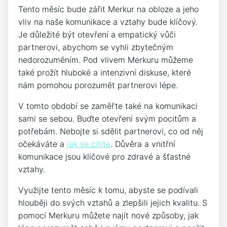
Tento měsíc bude zářit Merkur na obloze a jeho
vliv na naše komunikace a vztahy bude klíčový.
Je důležité být otevření a empatický vůči
partnerovi, abychom se vyhli zbytečným
nedorozuměním. Pod vlivem Merkuru můžeme
také prožít hluboké a intenzivní diskuse, které
nám pomohou porozumět partnerovi lépe.
V tomto období se zaměřte také na komunikaci
sami se sebou. Buďte otevření svým pocitům a
potřebám. Nebojte si sdělit partnerovi, co od něj
očekáváte a
jak se cítíte
. Důvěra a vnitřní
komunikace jsou klíčové pro zdravé a šťastné
vztahy.
Využijte tento měsíc k tomu, abyste se podívali
hlouběji do svých vztahů a zlepšili jejich kvalitu. S
pomocí Merkuru můžete najít nové způsoby, jak