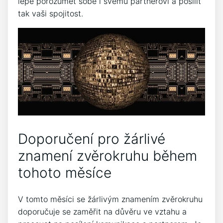
lépe porozumět sobě i svému partnerovi a posílit
tak vaši spojitost.
Doporučení pro žárlivé
znamení zvěrokruhu během
tohoto měsíce
V tomto měsíci se žárlivým znamením zvěrokruhu
doporučuje se zaměřit na důvěru ve vztahu a