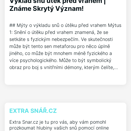
Vyklad snu utek pred vrahem |
Známe Skrytý Význam!
## Mýty o výkladu snů o útěku před vrahem Mýtus
1: Snění o útěku před vrahem znamená, že se
setkáte s fyzickým nebezpečím. Ve skutečnosti
může být tento sen metaforou pro něco úplně
jiného, co může být mnohem méně fyzického a
více psychologického. Může to být symbolický
obraz pro boj s vnitřními démony, kterým čelíte,…
EXTRA SNÁŘ.CZ
Extra Snar.cz je tu pro vás, aby vám pomohl
prozkoumat hlubiny vašich snů pomocí online