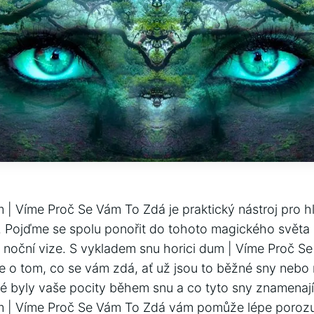
m | Víme Proč Se Vám To Zdá je praktický nástroj pro 
 Pojďme se spolu ponořit do tohoto magického světa
 noční vize. S vykladem snu horici dum | Víme Proč S
 o tom, co se vám zdá, ať už jsou to běžné sny nebo
ké byly vaše pocity během snu a co tyto sny znamenají 
um | Víme Proč Se Vám To Zdá vám pomůže lépe poroz