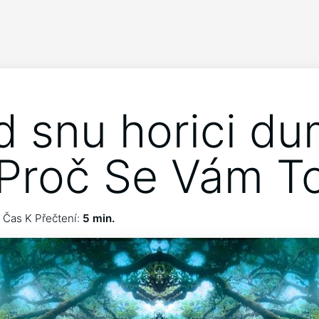
d snu horici du
Proč Se Vám T
Čas K Přečtení:
5 min.