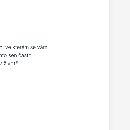
en, ve kterém se vám
ento sen často
v životě.