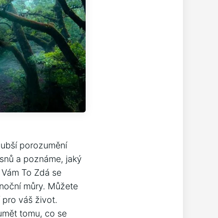
hlubší porozumění
 snů a poznáme, jaký
e Vám To Zdá se
 noční můry. Můžete
pro váš život.
umět tomu, co se