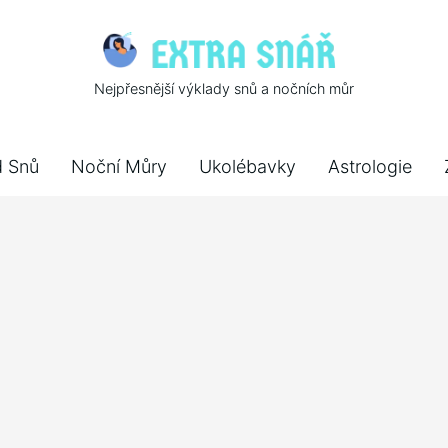
Nejpřesnější výklady snů a nočních můr
d Snů
Noční Můry
Ukolébavky
Astrologie