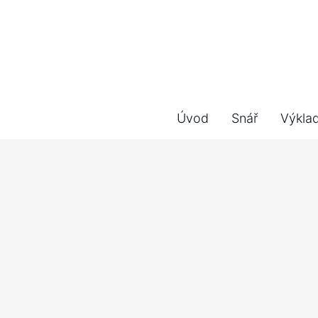
Úvod
Snář
Výkla