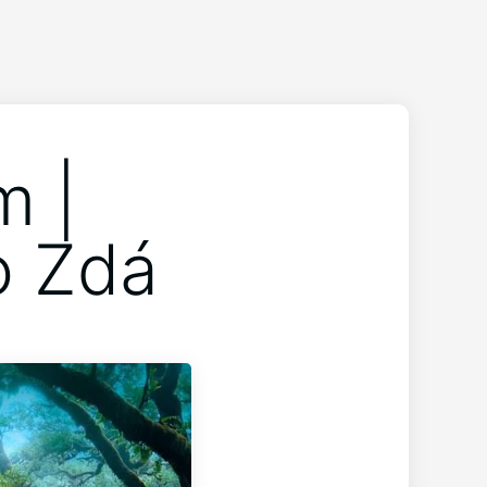
m |
o Zdá