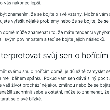
ro vás nakonec lepší.
být znamením, že se bojíte o své vztahy. Možná vám 
jete vyřešit nějaké problémy nebo že se bojíte, že se 
m domě může znamenat i to, že máte tendenci vyhýba
li svým povinnostem a teď se bojíte jejich následků.
terpretovat svůj sen o hořící
ět svému snu o hořícím domě, je důležité zamyslet se
te měli během spánku. Pokud vám sen dává silný pocit 
 váš život prochází nějakou změnou nebo že se bojít
snažili zachránit sebe a ostatní, může to znamenat, že
arat se o své blízké.