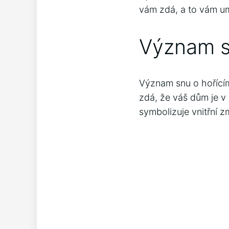
vám zdá, a to vám u
Význam s
Význam snu o hořícím
zdá, že váš dům je v 
symbolizuje vnitřní z