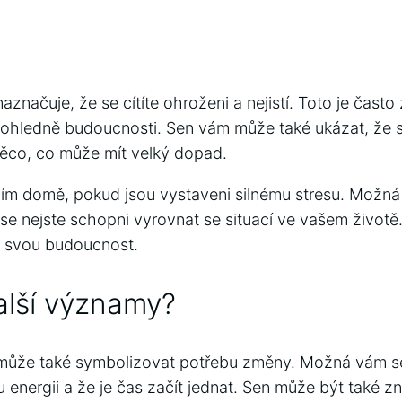
aznačuje, že se cítíte ohroženi a nejistí. Toto je čas
 ohledně budoucnosti. Sen vám může také ukázat, že se
ěco, co může mít velký dopad.
cím domě, pokud jsou vystaveni silnému stresu. Možná j
e nejste schopni vyrovnat se situací ve vašem život
 o svou budoucnost.
alší významy?
může také symbolizovat potřebu změny. Možná vám se
 energii a že je čas začít jednat. Sen může být také z