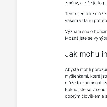
změny, ale že je to p
Tento sen také může 
vašem vztahu potřebu
Význam snu o hořící
Možná jste se vyhýba
Jak mohu in
Abyste mohli porozum
myšlenkami, které js
může to znamenat, že
Pokud jste se v senu 
dobrým člověkem a st