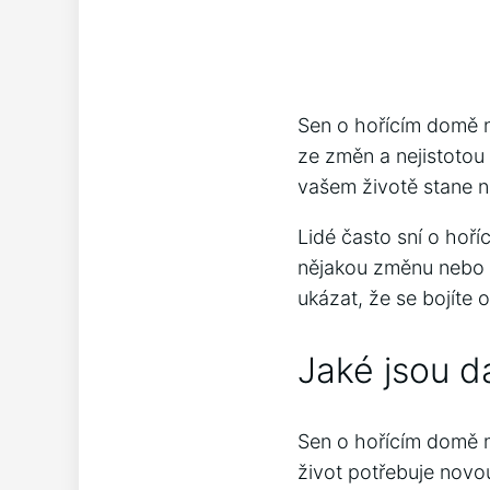
Sen o hořícím domě n
ze změn a nejistotou
vašem životě stane n
Lidé často sní o hoří
nějakou změnu nebo s
ukázat, že se bojíte
Jaké jsou d
Sen o hořícím domě 
život potřebuje novou