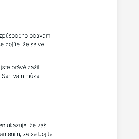
to způsobeno obavami
 bojíte, že se ve
ste právě zažili
ě. Sen vám může
n ukazuje, že váš
namením, že se bojíte