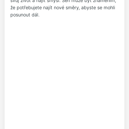
svůj život a najít smysl. Sen může být znamením,
že potřebujete najít nové směry, abyste se mohli
posunout dál.