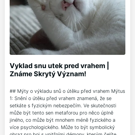
Vyklad snu utek pred vrahem |
Známe Skrytý Význam!
## Mýty o výkladu snů o útěku před vrahem Mýtus
1: Snění o útěku před vrahem znamená, že se
setkáte s fyzickým nebezpečím. Ve skutečnosti
může být tento sen metaforou pro něco úplně
jiného, co může být mnohem méně fyzického a
více psychologického. Může to být symbolický
obraz pro boj s vnitřními démony, kterým čelíte,…