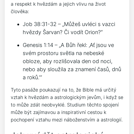
a respekt k hvězdám a jejich vlivu na život
člověka:
Job 38:31-32 – „Můžeš uvléci s vazci
hvězdy Šarvan? Či vodít Orion?“
Genesis 1:14 – „A Bůh řekl: ‚Ať jsou ve
svém prostoru světla na nebeské
obloze, aby rozlišovala den od noci,
nebo aby sloužila za znamení časů, dnů
a roků.'“
Tyto pasáže poukazují na to, že Bible má určitý
vztah k hvězdám a astrologickým jevům, i když se
to může zdát neobvyklé. Studium těchto spojení
může být zajímavou a inspirativní cestou k
pochopení vztahu mezi náboženstvím a astrologií.