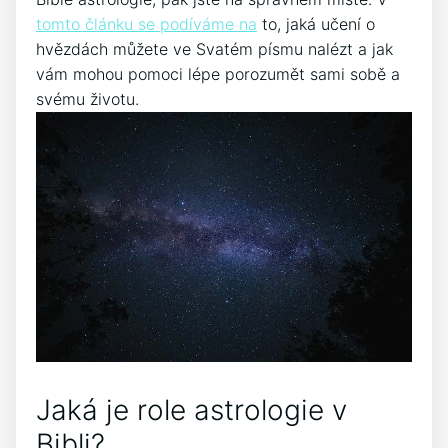
tomto článku se podíváme na
to, jaká učení o
hvězdách můžete ve Svatém písmu nalézt a jak
vám mohou pomoci lépe porozumět sami sobě a
svému životu.
Jaká je role astrologie v
Bibli?