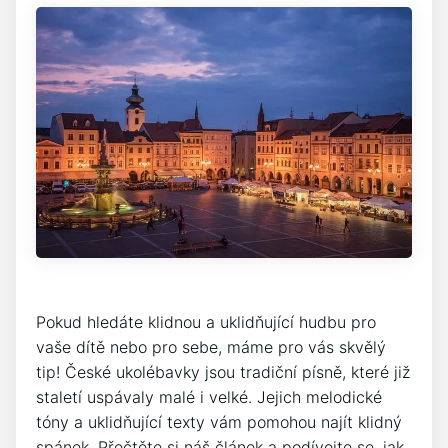
Pokud hledáte klidnou‌ a uklidňující hudbu pro
vaše dítě nebo pro sebe, máme pro vás skvělý
tip! České ukolébavky jsou tradiční písně, které již
staletí uspávaly malé i velké. Jejich melodické
tóny a uklidňující texty vám pomohou najít klidný
⁤spánek. Přečtěte si náš článek a podívejte se, jak