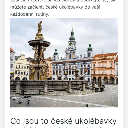
můžete začlenit české ukolébavky do⁤ vaší⁢
každodenní‍ rutiny.
Co jsou to české ukolébavky