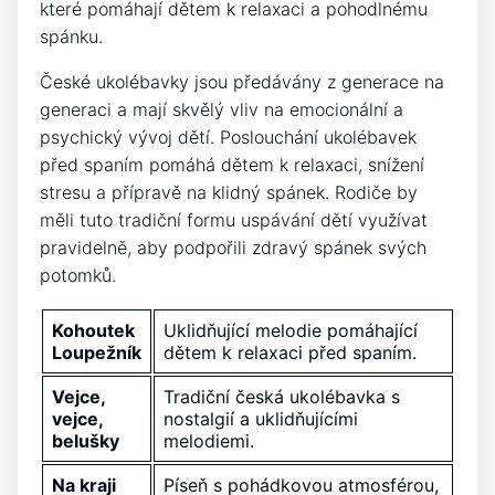
které pomáhají dětem k relaxaci a pohodlnému
spánku.
České ​ukolébavky jsou předávány⁣ z generace na
generaci a mají skvělý vliv na emocionální a
psychický vývoj dětí. Poslouchání ukolébavek
před spaním pomáhá dětem k relaxaci, snížení
stresu a přípravě⁤ na klidný spánek. Rodiče by
měli tuto tradiční formu uspávání ⁤dětí využívat‍
pravidelně, ⁤aby podpořili zdravý spánek svých
potomků.
Kohoutek
Uklidňující melodie pomáhající
⁢Loupežník
‌dětem k relaxaci ‍před spaním.
Vejce,
Tradiční česká ukolébavka s
vejce,
nostalgií a uklidňujícími
belušky
melodiemi.
Na kraji
Píseň s pohádkovou atmosférou,