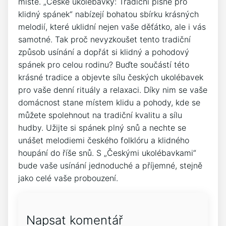
místě. „České ukolébavky: Tradiční​ písně ‌pro
klidný spánek“ nabízejí bohatou sbírku krásných
melodií, které uklidní nejen vaše děťátko, ale i vás
samotné. Tak ⁣proč nevyzkoušet tento tradiční
způsob usínání a dopřát si klidný a pohodový
spánek‍ pro celou rodinu? Buďte součástí této
krásné tradice a objevte sílu českých ukolébavek
pro vaše denní ‍rituály a relaxaci. Díky nim se vaše
domácnost stane místem klidu a pohody, kde se
můžete spolehnout na tradiční kvalitu a sílu
hudby. Užijte si⁤ spánek plný snů a nechte se
unášet⁢ melodiemi českého folklóru a klidného⁤
houpání do⁣ říše snů. S „Českými ukolébavkami“
bude vaše usínání​ jednoduché a příjemné, stejně
jako celé vaše probouzení.
Napsat komentář