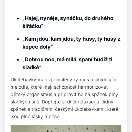
„Hajej, nynéje, ⁤synáčku, do druhého
šířáčku“
„Kam jdou,⁢ kam jdou, ty husy, ty husy z
kopce doly“
„Dobrou noc, má milá, spaní⁤ budiž ti
sladké“
Ukolébavky mají zpomalený rytmus a uklidňující‍
melodie, které mají ‌schopnost harmonizovat
dětský organismus a připravit ho na ⁢spánek plný
sladkých snů. Dopřejte ⁢si dílčí relaxaci‍ a klidný⁢
spánek s tradičními českými ukolébavkami, ⁤které
jsou plné lásky a péče.