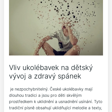
Vliv ukolébavek na dětský
vývoj a zdravý spánek
⁢ je nezpochybnitelný. České ukolébavky mají
dlouhou tradici⁣ a jsou⁣ pro⁤ děti skvělým
prostředkem k uklidnění a usnadnění usínání. Tyto
tradiční písně obsahují uklidňující melodie a texty,