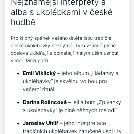
Nejznámější interprety a
alba s ukolébkami v české
hudbě
Pro klidný spánek vašeho dítěte⁢ jsou tradiční‌
české ukolébavky nezbytné. Tyto​ vzácné ⁤písně
doslova uklidňují a pomáhají malým uším⁢ usnout
večer. Mezi patří:
Emil Viklický
– jeho album „Hádanky a
ukolébavky“ je skvělou volbou ⁢pro
večerní rituál
Darina‌ Rolincová
– její album „Zpívanky
a ukolébavky“ je plné něžných melodií
Jaroslav ⁤Uhlíř
–⁢ jeho interpretace
tradičních⁢ ukolébavek zaručeně​ uspí i ty