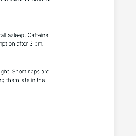
all asleep. Caffeine
mption after 3 pm.
ight. Short naps are
ng them late in the