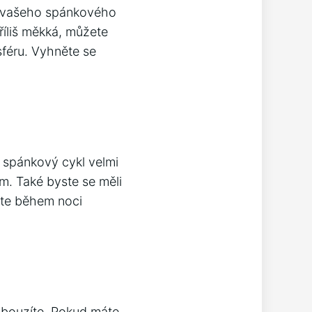
í vašeho spánkového
říliš měkká, můžete
sféru. Vyhněte se
š spánkový cykl velmi
ím. Také byste se měli
ete během noci
obouzíte. Pokud máte