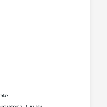
elax.
nd relaxing. It usually