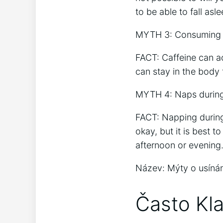
to be able to fall asle
MYTH 3: Consuming caf
FACT: Caffeine can ac
can stay in the body 
MYTH 4: Naps during t
FACT: Napping during 
okay, but it is best 
afternoon or evening
Název: Mýty o usínán
Často Kl