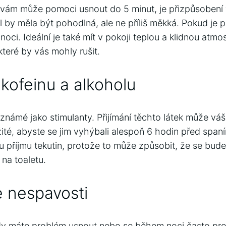
ý vám může pomoci usnout do 5 minut, je přizpůsoben
l by měla být pohodlná, ale ne příliš měkká. Pokud je p
ci. Ideální je také mít v pokoji teplou a klidnou atmo
které by vás mohly rušit.
kofeinu a alkoholu
 známé jako stimulanty. Přijímání těchto látek může vá
ežité, abyste se jim vyhýbali alespoň 6 hodin před span
mu příjmu tekutin, protože to může způsobit, že se bud
na toaletu.
e nespavosti
kdy máte problém usnout nebo se během noci často pr