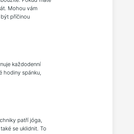
pát. Mohou vám
být příčinou
hrnuje každodenní
né hodiny spánku,
hniky patří jóga,
aké se uklidnit. To