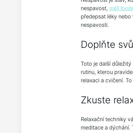
nespavost,
měli byst
předepsat léky nebo 
nespavosti.
Doplňte svů
Toto je další důležit
rutinu, kterou pravid
relaxaci a cvičení. 
Zkuste rela
Relaxační techniky v
meditace a dýchání. T