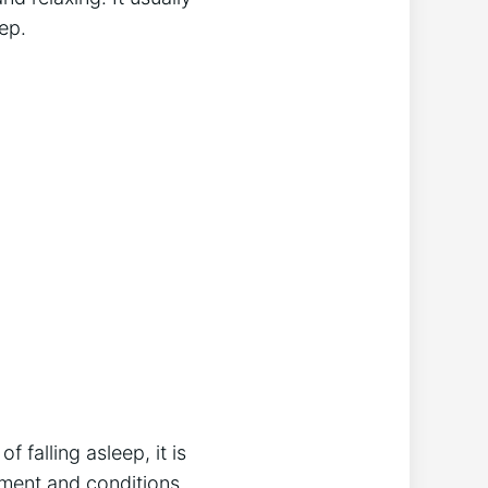
ep.
 falling asleep, it is
onment and conditions