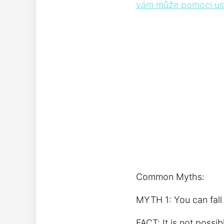
vám může pomoci usn
Common Myths:
MYTH 1: You can fall 
FACT: It is not possib