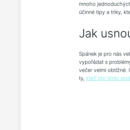
mnoho jednoduchých
účinné tipy a triky,
Jak usno
Spánek je pro nás ve
vypořádat s problémy,
večer velmi obtížné. 
ty,
kteří trpí tímto p