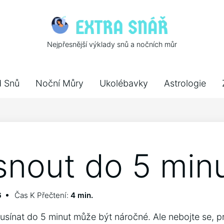
Nejpřesnější výklady snů a nočních můr
d Snů
Noční Můry
Ukolébavky
Astrologie
snout do 5 min
6
Čas K Přečtení:
4 min.
usínat do 5 minut může být náročné. Ale nebojte se, p