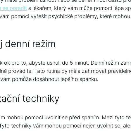
e se poradit
s lékařem, který vám může pomoci lépe s
vám pomoci vyřešit psychické problémy, které mohou 
j denní režim
ý krok pro to, abyste usnuli do 5 minut. Denní režim za
elně provádíte. Tato rutina by měla zahrnovat pravidel
To vám pomůže dosáhnout lepšího spánku.
xační techniky
ám mohou pomoci uvolnit se před spaním. Mezi tyto tec
yto techniky vám mohou pomoci nejen uvolnit se, ale t