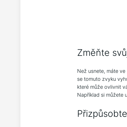
Změňte svůj
Než usnete, máte ve z
se tomuto zvyku vyhn
které může ovlivnit v
Například si můžete u
Přizpůsobte 