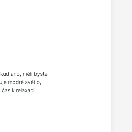
okud ano, měli byste
uje modré světlo,
 čas k relaxaci.