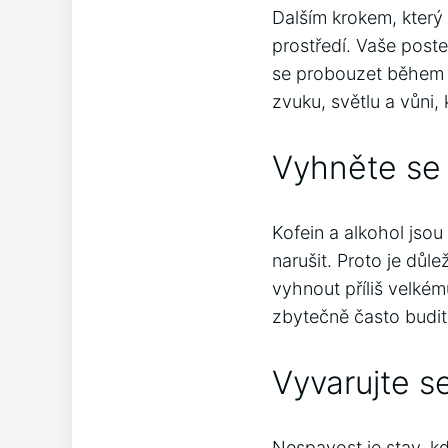
Dalším krokem, kter
prostředí. Vaše poste
se probouzet během no
zvuku, světlu a vůni, 
Vyhněte se 
Kofein a alkohol jsou
narušit. Proto je důl
vyhnout příliš velké
zbytečně často budit 
Vyvarujte s
Nespavost je stav, 