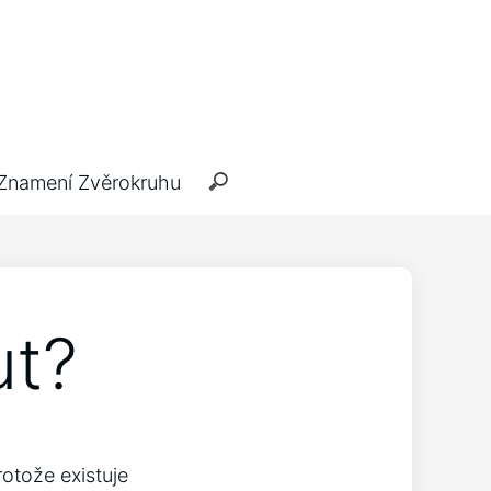
Znamení Zvěrokruhu
ut?
rotože existuje