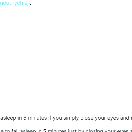
out rychleji
.
asleep in 5 minutes if you simply close your eyes and r
le to fall asleep in 5 minutes just by closing your eyes a