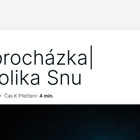
procházka|
lika Snu
Čas K Přečtení:
4 min.