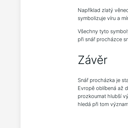
Například zlatý věne
symbolizuje víru a mí
Všechny tyto symboly
při snář procházce s
Závěr
Snář procházka je sta
Evropě oblíbená až do
prozkoumat hlubší vý
hledá při tom význa