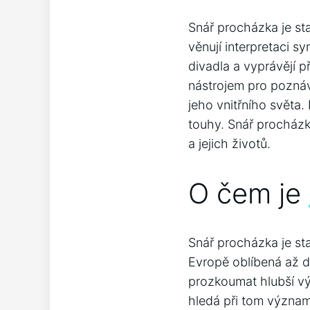
Snář procházka je sta
věnují interpretaci s
divadla a vyprávějí p
nástrojem pro pozná
jeho vnitřního světa.
touhy. Snář procházk
a jejich životů.
O čem je
Snář procházka je sta
Evropě oblíbená až do
prozkoumat hlubší vý
hledá při tom význa