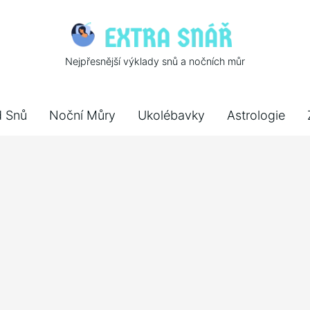
Nejpřesnější výklady snů a nočních můr
d Snů
Noční Můry
Ukolébavky
Astrologie