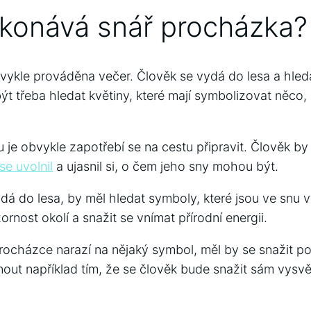
ykonává snář procházka?
vykle prováděna večer. Člověk se vydá do lesa a hle
ýt třeba hledat květiny, které mají symbolizovat něco,
 je obvykle zapotřebí se na cestu připravit. Člověk by
se uvolnil
a ujasnil si, o čem jeho sny mohou být.
dá do lesa, by měl hledat symboly, které jsou ve snu v
rnost okolí a snažit se vnímat přírodní energii.
procházce narazí na nějaký symbol, měl by se snažit p
ut například tím, že se člověk bude snažit sám vysvět