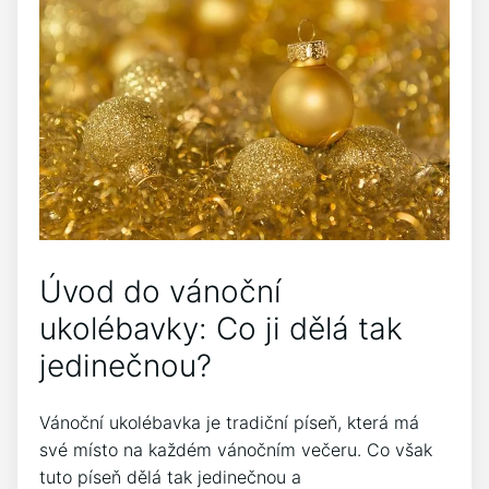
Úvod ⁣do vánoční
ukolébavky: Co ji dělá tak
jedinečnou?
Vánoční ukolébavka je tradiční⁣ píseň, která má
své místo na každém ‍vánočním večeru. Co‌ však
tuto​ píseň⁣ dělá tak jedinečnou a