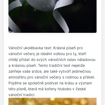
Vánoční ⁣ukolébavka text: Krásná‌ píseň pro
vánoční večery je ideální volbou pro ty, kteří
chtějí přidat do svých vánočních ‍oslav ⁣náladovou
a krásnou píseň. Tento⁤ tradiční text nejenže
zahřeje​ vaše srdce, ale také vytvoří jedinečnou
atmosféru⁤ pro vánoční ‌večery ​s ⁣rodinou a přáteli.
Pojďme se ​společně⁣ podívat na krásu a ‌význam
této písně, která má kořeny hluboko⁣ v české ​
vánoční tradici.