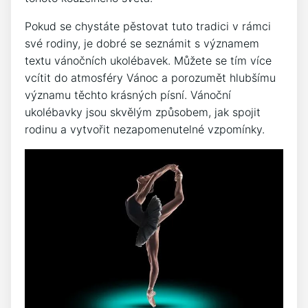
Pokud se chystáte pěstovat⁢ tuto ⁣tradici⁢ v rámci
své rodiny, je dobré se ‍seznámit s významem
textu vánočních ukolébavek. Můžete se tím více
vcítit do⁣ atmosféry Vánoc a⁢ porozumět hlubšímu‌
významu těchto krásných písní. Vánoční
ukolébavky ‌jsou skvělým ⁣způsobem, jak spojit
rodinu a vytvořit nezapomenutelné⁣ vzpomínky.