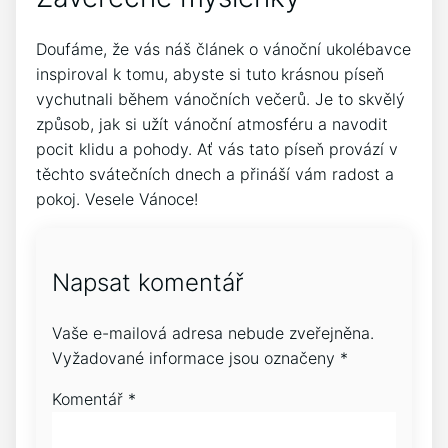
Doufáme, že ​vás náš článek o vánoční​ ukolébavce
​inspiroval k tomu, ⁣abyste si tuto ​krásnou píseň
vychutnali během vánočních večerů. Je‌ to skvělý
způsob,‍ jak si užít ‍vánoční atmosféru a navodit
pocit ⁣klidu a pohody. Ať ‌vás tato píseň provází v​
těchto svátečních dnech ⁢a ‌přináší vám radost a
pokoj. Vesele Vánoce!
Napsat komentář
Vaše e-mailová adresa nebude zveřejněna.
Vyžadované informace jsou označeny
*
Komentář
*