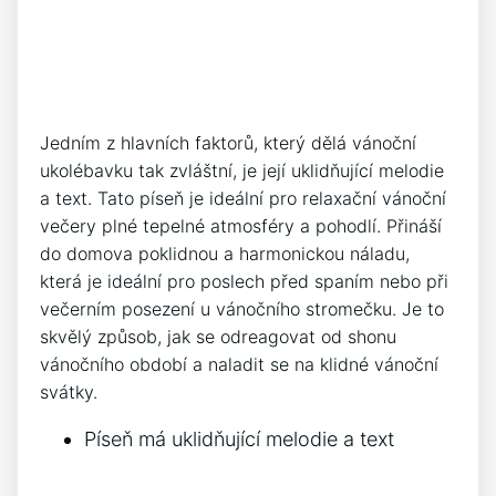
Jedním z hlavních ​faktorů, který dělá ‌vánoční
ukolébavku tak zvláštní, je její uklidňující melodie
a text. Tato píseň je‍ ideální pro relaxační vánoční
⁣večery plné tepelné atmosféry ⁣a pohodlí. Přináší
‍do domova poklidnou ‌a harmonickou ⁣náladu,⁤
která je ideální ⁣pro poslech​ před‍ spaním nebo při⁤
večerním⁤ posezení u vánočního stromečku. Je to
skvělý způsob,‌ jak se odreagovat od ⁢shonu
vánočního období a naladit se ‍na klidné vánoční
⁤svátky.
Píseň má uklidňující melodie a text