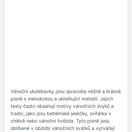
Vánoční ukolébavky jsou ⁣zpravidla ⁤něžné ‍a krásné
písně s melodickou a uklidňující​ melodií.⁤ Jejich
texty ⁢často obsahují ⁣motivy vánočních zvyků a
tradic, jako jsou betlémské jesličky, zvířátka v
chlévě nebo‌ vánoční⁤ hvězda. ⁢Tyto písně jsou
oblíbené ​v období vánočních svátků a vytvářejí