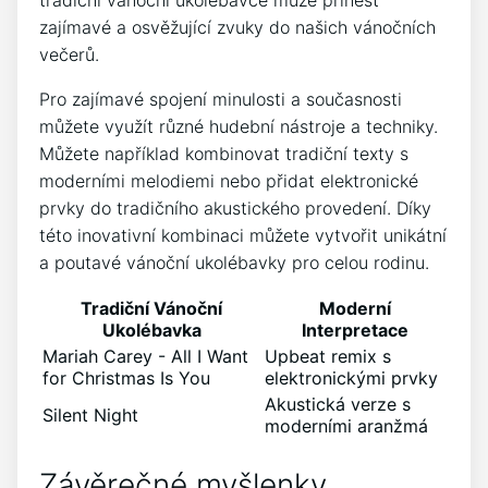
tradiční vánoční ukolébavce může přinést
zajímavé a osvěžující zvuky do našich vánočních
večerů.
Pro zajímavé spojení minulosti a⁤ současnosti
můžete využít ‍různé hudební nástroje a techniky.
Můžete například⁤ kombinovat tradiční texty s
moderními melodiemi nebo přidat​ elektronické
prvky‍ do ​tradičního akustického provedení. Díky ​
této inovativní kombinaci můžete vytvořit unikátní
a poutavé vánoční ukolébavky pro ⁢celou​ rodinu.
Tradiční Vánoční
Moderní⁢
Ukolébavka
Interpretace
Mariah Carey ‍-‍ All⁤ I‌ Want
Upbeat ⁢remix s
⁣for Christmas Is You
elektronickými prvky
Akustická ‍verze‌ s
Silent Night
moderními aranžmá
Závěrečné myšlenky