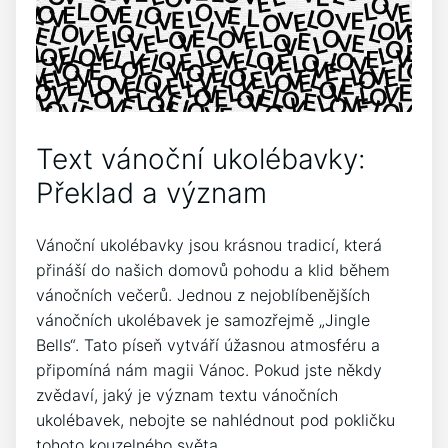
Text vánoční ⁣ukolébavky:
Překlad a význam
Vánoční ukolébavky jsou‌ krásnou tradicí, která
přináší do našich ⁢domovů pohodu a klid během
vánočních večerů. Jednou ‌z​ nejoblíbenějších⁣
vánočních ukolébavek je⁤ samozřejmě „Jingle
Bells“. Tato píseň⁣ vytváří⁤ úžasnou ‍atmosféru a
připomíná nám magii Vánoc. Pokud​ jste někdy⁤
zvědaví, jaký je význam textu vánočních‌
ukolébavek, nebojte se nahlédnout pod ‌pokličku
tohoto‌ kouzelného světa.