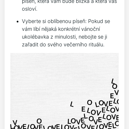
píseň, která vám bude blízká a⁤ která vás
osloví.
Vyberte si oblíbenou píseň: Pokud se
vám líbí nějaká konkrétní vánoční
ukolébavka z⁣ minulosti, ‌nebojte ⁤se ji
zařadit⁣ do svého ⁢večerního rituálu.