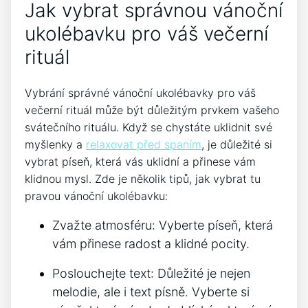
Jak ​vybrat⁤ správnou vánoční‌
ukolébavku pro⁣ váš večerní
rituál
Vybrání správné vánoční ukolébavky pro⁣ váš
večerní rituál může být důležitým‍ prvkem vašeho
svátečního rituálu. ‌Když se chystáte uklidnit své​
myšlenky ‍a
relaxovat před spaním
, je důležité⁣ si
vybrat⁤ píseň, ‌která vás uklidní a přinese vám
klidnou mysl. Zde je několik tipů, ⁤jak vybrat ‍tu ​
pravou vánoční ukolébavku:
Zvažte atmosféru: Vyberte píseň, která
vám ‌přinese⁢ radost a klidné pocity.
Poslouchejte text: ⁤Důležité je nejen
melodie,⁣ ale i⁤ text písně. ⁣Vyberte si