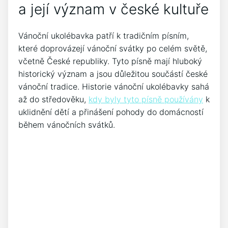
a její význam⁢ v české‍ kultuře
Vánoční ukolébavka patří ⁤k ⁣tradičním písním,
⁢které doprovázejí vánoční svátky po celém světě,
včetně České ⁤republiky.⁤ Tyto písně mají hluboký
historický význam a⁤ jsou ⁣důležitou součástí⁢ české
vánoční⁢ tradice. Historie vánoční ukolébavky sahá
až do⁢ středověku,
kdy byly tyto písně používány
k
uklidnění ⁤dětí a přinášení pohody do domácností
během vánočních svátků.