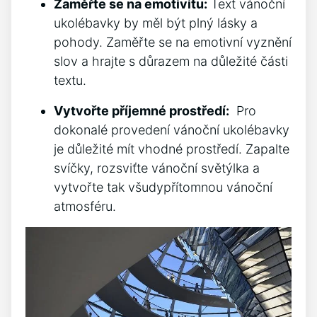
Zaměřte se na‍ emotivitu:
Text ⁤vánoční
⁤ukolébavky‌ by měl být plný lásky⁣ a
pohody. Zaměřte‍ se na emotivní vyznění
‍slov a hrajte s⁣ důrazem na důležité části
textu.
Vytvořte příjemné prostředí:
⁤ Pro
⁤dokonalé⁢ provedení vánoční ukolébavky
je důležité mít vhodné prostředí. Zapalte‍
svíčky,⁣ rozsviťte ⁢vánoční ⁢světýlka⁢ a
vytvořte tak všudypřítomnou vánoční
atmosféru.